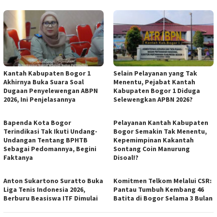
Kantah Kabupaten Bogor 1
Selain Pelayanan yang Tak
Akhirnya Buka Suara Soal
Menentu, Pejabat Kantah
Dugaan Penyelewengan ABPN
Kabupaten Bogor 1 Diduga
2026, Ini Penjelasannya
Selewengkan APBN 2026?
Bapenda Kota Bogor
Pelayanan Kantah Kabupaten
Terindikasi Tak Ikuti Undang-
Bogor Semakin Tak Menentu,
Undangan Tentang BPHTB
Kepemimpinan Kakantah
Sebagai Pedomannya, Begini
Sontang Coin Manurung
Faktanya
Disoal!?
Anton Sukartono Suratto Buka
Komitmen Telkom Melalui CSR:
Liga Tenis Indonesia 2026,
Pantau Tumbuh Kembang 46
Berburu Beasiswa ITF Dimulai
Batita di Bogor Selama 3 Bulan