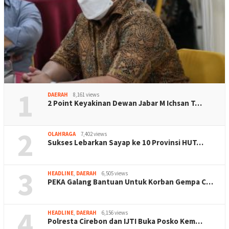
1
DAERAH
8,161 views
2 Point Keyakinan Dewan Jabar M Ichsan T…
2
OLAHRAGA
7,402 views
Sukses Lebarkan Sayap ke 10 Provinsi HUT…
3
HEADLINE
,
DAERAH
6,505 views
PEKA Galang Bantuan Untuk Korban Gempa C…
4
HEADLINE
,
DAERAH
6,156 views
Polresta Cirebon dan IJTI Buka Posko Kem…