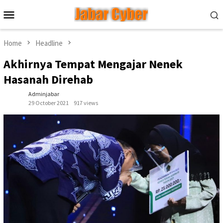
Skip
Mobile
to
Menu
content
Home
Headline
Akhirnya Tempat Mengajar Nenek
Hasanah Direhab
Adminjabar
29 October 2021
917 views