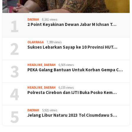
1
DAERAH
8,161 views
2 Point Keyakinan Dewan Jabar M Ichsan T…
2
OLAHRAGA
7,399 views
Sukses Lebarkan Sayap ke 10 Provinsi HUT…
3
HEADLINE
,
DAERAH
6,505 views
PEKA Galang Bantuan Untuk Korban Gempa C…
4
HEADLINE
,
DAERAH
6,155 views
Polresta Cirebon dan IJTI Buka Posko Kem…
5
DAERAH
5,921 views
Jelang Libur Nataru 2023 Tol Cisumdawu S…