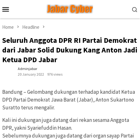
Skip
Mobile
to
Menu
content
Home
Headline
Seluruh Anggota DPR RI Partai Demokrat
dari Jabar Solid Dukung Kang Anton Jadi
Ketua DPD Jabar
Adminjabar
20 January 2022
976 views
Bandung – Gelombang dukungan terhadap kandidat Ketua
DPD Partai Demokrat Jawa Barat (Jabar), Anton Sukartono
Suratto terus mengalir.
Kali ini dukungan juga datang dari rekan sesama Anggota
DPR, yakni Syariefuddin Hasan.
Sebelumnya dukungan juga datang dari organ sayap Partai