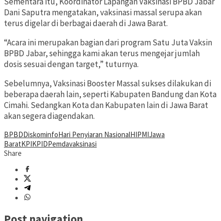
Sementara itu, Koordinator Lapangan Vaksinasi BPBD Jabar
Dani Saputra mengatakan, vaksinasi massal serupa akan
terus digelar di berbagai daerah di Jawa Barat.
“Acara ini merupakan bagian dari program Satu Juta Vaksin
BPBD Jabar, sehingga kami akan terus mengejar jumlah
dosis sesuai dengan target,” tuturnya.
Sebelumnya, Vaksinasi Booster Massal sukses dilakukan di
beberapa daerah lain, seperti Kabupaten Bandung dan Kota
Cimahi. Sedangkan Kota dan Kabupaten lain di Jawa Barat
akan segera diagendakan.
BPBD
Diskominfo
Hari Penyiaran Nasional
HIPMI
Jawa
Barat
KPI
KPID
Pemda
vaksinasi
Share
Post navigation