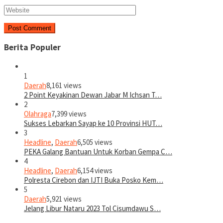
Berita Populer
1
Daerah
8,161 views
2 Point Keyakinan Dewan Jabar M Ichsan T…
2
Olahraga
7,399 views
Sukses Lebarkan Sayap ke 10 Provinsi HUT…
3
Headline
,
Daerah
6,505 views
PEKA Galang Bantuan Untuk Korban Gempa C…
4
Headline
,
Daerah
6,154 views
Polresta Cirebon dan IJTI Buka Posko Kem…
5
Daerah
5,921 views
Jelang Libur Nataru 2023 Tol Cisumdawu S…