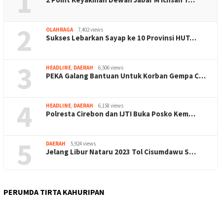
1
2
OLAHRAGA
7,402 views
Sukses Lebarkan Sayap ke 10 Provinsi HUT…
3
HEADLINE
,
DAERAH
6,506 views
PEKA Galang Bantuan Untuk Korban Gempa C…
4
HEADLINE
,
DAERAH
6,158 views
Polresta Cirebon dan IJTI Buka Posko Kem…
5
DAERAH
5,924 views
Jelang Libur Nataru 2023 Tol Cisumdawu S…
PERUMDA TIRTA KAHURIPAN