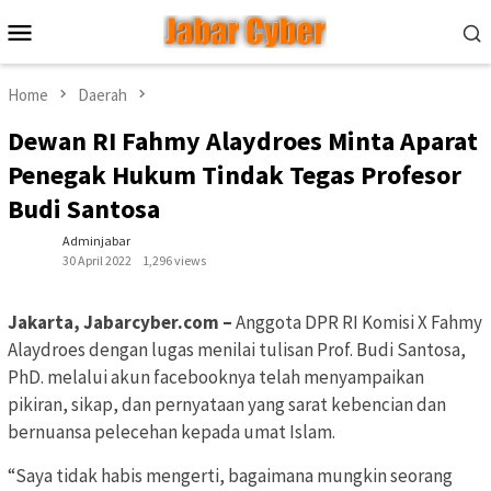
Skip
Mobile
to
Menu
content
Home
Daerah
Dewan RI Fahmy Alaydroes Minta Aparat
Penegak Hukum Tindak Tegas Profesor
Budi Santosa
Adminjabar
30 April 2022
1,296 views
Jakarta, Jabarcyber.com –
Anggota DPR RI Komisi X Fahmy
Alaydroes dengan lugas menilai tulisan Prof. Budi Santosa,
PhD. melalui akun facebooknya telah menyampaikan
pikiran, sikap, dan pernyataan yang sarat kebencian dan
bernuansa pelecehan kepada umat Islam.
“Saya tidak habis mengerti, bagaimana mungkin seorang