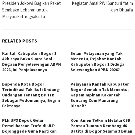
Presiden Jokowi Bagikan Paket
Kegiatan Amal PWI Santuni Yatim
navigation
Sembako Lebaran untuk
dan Dhuafa
Masyarakat Yogyakarta
RELATED POSTS
Kantah Kabupaten Bogor 1
Selain Pelayanan yang Tak
Akhirnya Buka Suara Soal
Menentu, Pejabat Kantah
Dugaan Penyelewengan ABPN
Kabupaten Bogor 1 Diduga
2026, Ini Penjelasannya
Selewengkan APBN 2026?
Bapenda Kota Bogor
Pelayanan Kantah Kabupaten
Terindikasi Tak Ikuti Undang-
Bogor Semakin Tak Menentu,
Undangan Tentang BPHTB
Kepemimpinan Kakantah
Sebagai Pedomannya, Begini
Sontang Coin Manurung
Faktanya
Disoal!?
PLN UP3 Depok Gelar
Komitmen Telkom Melalui CSR:
Pemeliharaan Trafo di ULP
Pantau Tumbuh Kembang 46
Bojonggede Guna Pastikan
Batita di Bogor Selama 3 Bulan