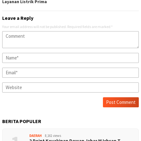
Layanan Listrik Prima
Leave a Reply
Your email address will not be published.
Required fields are marked
*
BERITA POPULER
DAERAH
8,161 views
2 Point Keyakinan Dewan Jabar M Ichsan T…