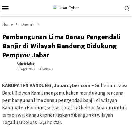
Skip
Mobile
to
Menu
content
Home
Daerah
Pembangunan Lima Danau Pengendali
Banjir di Wilayah Bandung Didukung
Pemprov Jabar
Adminjabar
18 April 2022
585 views
KABUPATEN BANDUNG, Jabarcyber.com –
Gubernur Jawa
Barat Ridwan Kamil mengemukakan mendukung rencana
pembangunan lima danau pengendali banjir di wilayah
Kabupaten Bandung seluas total 170 hektar. Adapun untuk
tahap awal danau diprioritaskan dibangun di wilayah
Tegalluar seluas 13,3 hektar.