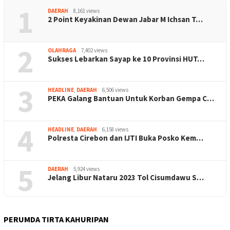
1
DAERAH
8,161 views
2 Point Keyakinan Dewan Jabar M Ichsan T…
2
OLAHRAGA
7,402 views
Sukses Lebarkan Sayap ke 10 Provinsi HUT…
3
HEADLINE
,
DAERAH
6,506 views
PEKA Galang Bantuan Untuk Korban Gempa C…
4
HEADLINE
,
DAERAH
6,158 views
Polresta Cirebon dan IJTI Buka Posko Kem…
5
DAERAH
5,924 views
Jelang Libur Nataru 2023 Tol Cisumdawu S…
PERUMDA TIRTA KAHURIPAN