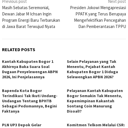
Post
Previous post
Next post
Masih Sebatas Seremonial,
Presiden Jokowi Mengapresiasi
navigation
Dewan Jabar M Ichsan Ingin
PPATK yang Terus Berupaya
Program Energi Baru Terbarukan
Mengefektifkan Pencegahan
di Jawa Barat Terwujud Nyata
Dan Pemberantasan TPPU
RELATED POSTS
Kantah Kabupaten Bogor 1
Selain Pelayanan yang Tak
Akhirnya Buka Suara Soal
Menentu, Pejabat Kantah
Dugaan Penyelewengan ABPN
Kabupaten Bogor 1 Diduga
2026, Ini Penjelasannya
Selewengkan APBN 2026?
Bapenda Kota Bogor
Pelayanan Kantah Kabupaten
Terindikasi Tak Ikuti Undang-
Bogor Semakin Tak Menentu,
Undangan Tentang BPHTB
Kepemimpinan Kakantah
Sebagai Pedomannya, Begini
Sontang Coin Manurung
Faktanya
Disoal!?
PLN UP3 Depok Gelar
Komitmen Telkom Melalui CSR: