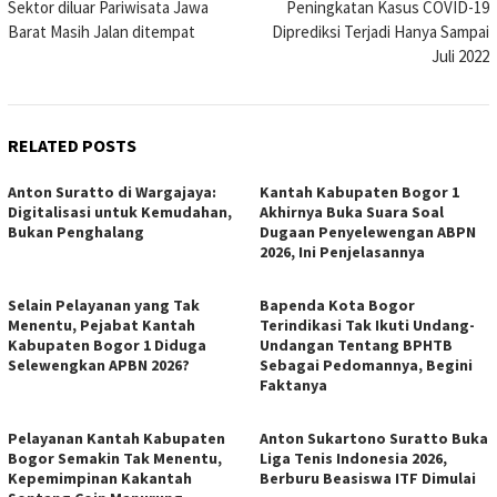
Sektor diluar Pariwisata Jawa
Peningkatan Kasus COVID-19
Barat Masih Jalan ditempat
Diprediksi Terjadi Hanya Sampai
Juli 2022
RELATED POSTS
Anton Suratto di Wargajaya:
Kantah Kabupaten Bogor 1
Digitalisasi untuk Kemudahan,
Akhirnya Buka Suara Soal
Bukan Penghalang
Dugaan Penyelewengan ABPN
2026, Ini Penjelasannya
Selain Pelayanan yang Tak
Bapenda Kota Bogor
Menentu, Pejabat Kantah
Terindikasi Tak Ikuti Undang-
Kabupaten Bogor 1 Diduga
Undangan Tentang BPHTB
Selewengkan APBN 2026?
Sebagai Pedomannya, Begini
Faktanya
Pelayanan Kantah Kabupaten
Anton Sukartono Suratto Buka
Bogor Semakin Tak Menentu,
Liga Tenis Indonesia 2026,
Kepemimpinan Kakantah
Berburu Beasiswa ITF Dimulai