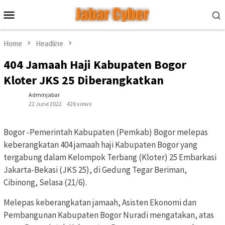
Skip
Mobile
to
Menu
content
Home
Headline
404 Jamaah Haji Kabupaten Bogor
Kloter JKS 25 Diberangkatkan
Adminjabar
22 June 2022
426 views
Bogor -Pemerintah Kabupaten (Pemkab) Bogor melepas
keberangkatan 404 jamaah haji Kabupaten Bogor yang
tergabung dalam Kelompok Terbang (Kloter) 25 Embarkasi
Jakarta-Bekasi (JKS 25), di Gedung Tegar Beriman,
Cibinong, Selasa (21/6).
Melepas keberangkatan jamaah, Asisten Ekonomi dan
Pembangunan Kabupaten Bogor Nuradi mengatakan, atas