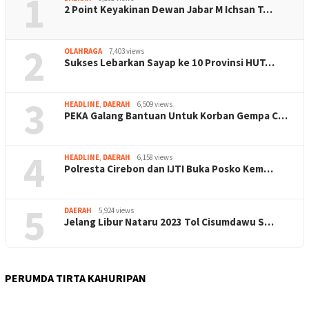
1
2 Point Keyakinan Dewan Jabar M Ichsan T…
2
OLAHRAGA
7,403 views
Sukses Lebarkan Sayap ke 10 Provinsi HUT…
3
HEADLINE
,
DAERAH
6,509 views
PEKA Galang Bantuan Untuk Korban Gempa C…
4
HEADLINE
,
DAERAH
6,158 views
Polresta Cirebon dan IJTI Buka Posko Kem…
5
DAERAH
5,924 views
Jelang Libur Nataru 2023 Tol Cisumdawu S…
PERUMDA TIRTA KAHURIPAN