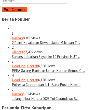
Berita Populer
1
Daerah
8,161 views
2 Point Keyakinan Dewan Jabar M Ichsan T…
2
Olahraga
7,402 views
Sukses Lebarkan Sayap ke 10 Provinsi HUT…
3
Headline
,
Daerah
6,506 views
PEKA Galang Bantuan Untuk Korban Gempa C…
4
Headline
,
Daerah
6,158 views
Polresta Cirebon dan IJTI Buka Posko Kem…
5
Daerah
5,924 views
Jelang Libur Nataru 2023 Tol Cisumdawu S…
Perumda Tirta Kahuripan