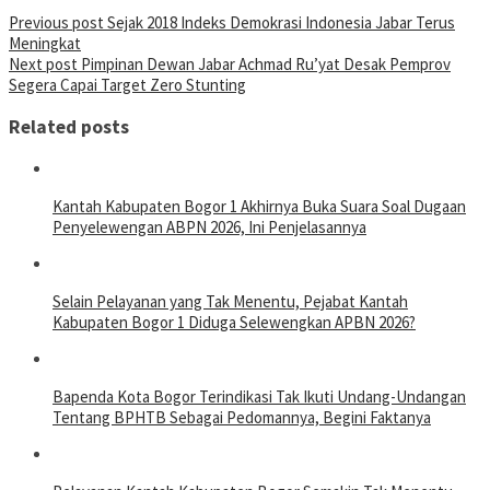
Previous post
Sejak 2018 Indeks Demokrasi Indonesia Jabar Terus
Meningkat
Next post
Pimpinan Dewan Jabar Achmad Ru’yat Desak Pemprov
Segera Capai Target Zero Stunting
Related posts
Kantah Kabupaten Bogor 1 Akhirnya Buka Suara Soal Dugaan
Penyelewengan ABPN 2026, Ini Penjelasannya
Selain Pelayanan yang Tak Menentu, Pejabat Kantah
Kabupaten Bogor 1 Diduga Selewengkan APBN 2026?
Bapenda Kota Bogor Terindikasi Tak Ikuti Undang-Undangan
Tentang BPHTB Sebagai Pedomannya, Begini Faktanya