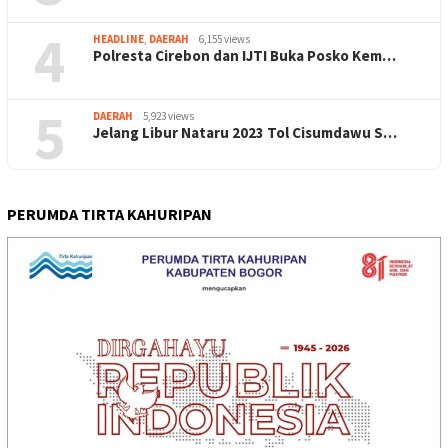
4
HEADLINE
,
DAERAH
6,155 views
Polresta Cirebon dan IJTI Buka Posko Kem…
5
DAERAH
5,923 views
Jelang Libur Nataru 2023 Tol Cisumdawu S…
PERUMDA TIRTA KAHURIPAN