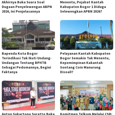
Akhirnya Buka Suara Soal
Menentu, Pejabat Kantah
Dugaan Penyelewengan ABPN
Kabupaten Bogor 1 Diduga
2026, Ini Penjelasannya
Selewengkan APBN 2026?
Bapenda Kota Bogor
Pelayanan Kantah Kabupaten
Terindikasi Tak Ikuti Undang-
Bogor Semakin Tak Menentu,
Undangan Tentang BPHTB
Kepemimpinan Kakantah
Sebagai Pedomannya, Begini
Sontang Coin Manurung
Faktanya
Disoal!?
Anton Sukartono Suratto Buka
Komitmen Telkom Melalui CSR: