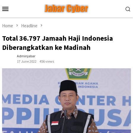
Skip
Mobile
to
Menu
content
Home
Headline
Total 36.797 Jamaah Haji Indonesia
Diberangkatkan ke Madinah
Adminjabar
17 June 2022
456 views