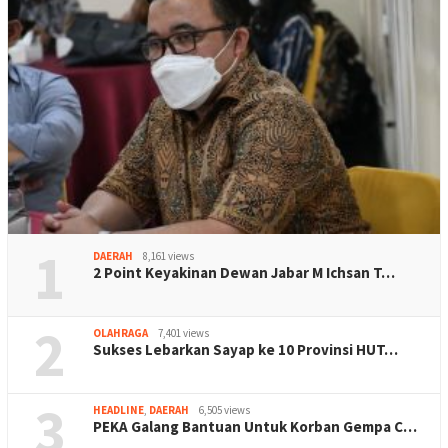
1
DAERAH
8,161 views
2 Point Keyakinan Dewan Jabar M Ichsan T…
2
OLAHRAGA
7,401 views
Sukses Lebarkan Sayap ke 10 Provinsi HUT…
3
HEADLINE
,
DAERAH
6,505 views
PEKA Galang Bantuan Untuk Korban Gempa C…