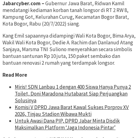
Jabarcyber.com –
Gubernur Jawa Barat, Ridwan Kamil
mendatangi kediaman korban tanah longsor di RT 2 RW 8,
Kampung Got, Kelurahan Curug, Kecamatan Bogor Barat,
Kota Bogor, Rabu (20/7/2022) siang.
Kang Emil sapaannya didampingi Wali Kota Bogor, Bima Arya,
Wakil Wali Kota Bogor, Dedie A. Rachim dan Danlanud Atang
Sanjaya, Marsma TNI Suliono menyerahkan secara simbolis
bantuan santunan Rp 10 juta, 150 paket sembako dan
bantuan renovasi 2 rumah yang terdampak longsor.
Read More
Miris! SDN Lanbau 1 dengan 400 Siswa Hanya Punya 2
Toilet, Doni Maradona Hutabarat Siap Perjuangkan
Solusinya
Komisi V DPRD Jawa Barat Kawal Sukses Porprov XV
2026, Tinjau Stadion Wibawa Mukti
Untuk Awasi Dana PIP, DPRD Jabar Minta Disdik
Maksimalkan Platform ‘Jaga Indonesia Pintar’