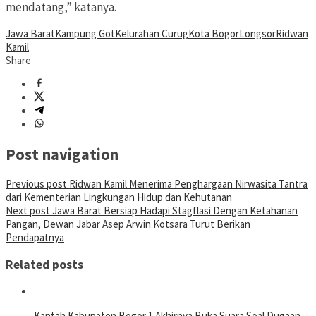
mendatang,” katanya.
Jawa Barat
Kampung Got
Kelurahan Curug
Kota Bogor
Longsor
Ridwan
Kamil
Share
Post navigation
Previous post
Ridwan Kamil Menerima Penghargaan Nirwasita Tantra
dari Kementerian Lingkungan Hidup dan Kehutanan
Next post
Jawa Barat Bersiap Hadapi Stagflasi Dengan Ketahanan
Pangan, Dewan Jabar Asep Arwin Kotsara Turut Berikan
Pendapatnya
Related posts
Kantah Kabupaten Bogor 1 Akhirnya Buka Suara Soal Dugaan