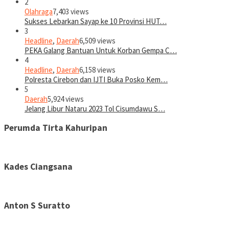
2
Olahraga
7,403 views
Sukses Lebarkan Sayap ke 10 Provinsi HUT…
3
Headline
,
Daerah
6,509 views
PEKA Galang Bantuan Untuk Korban Gempa C…
4
Headline
,
Daerah
6,158 views
Polresta Cirebon dan IJTI Buka Posko Kem…
5
Daerah
5,924 views
Jelang Libur Nataru 2023 Tol Cisumdawu S…
Perumda Tirta Kahuripan
Kades Ciangsana
Anton S Suratto