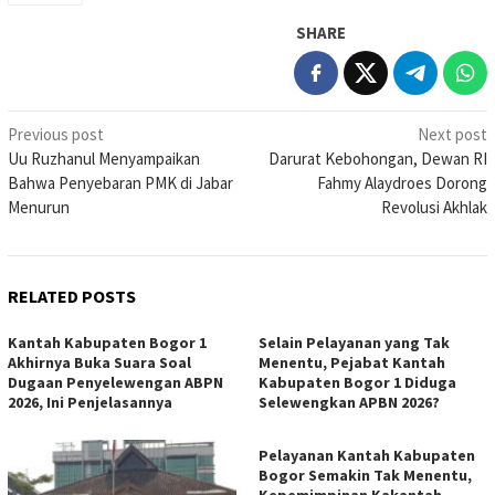
SHARE
Post
Previous post
Next post
Uu Ruzhanul Menyampaikan
Darurat Kebohongan, Dewan RI
navigation
Bahwa Penyebaran PMK di Jabar
Fahmy Alaydroes Dorong
Menurun
Revolusi Akhlak
RELATED POSTS
Kantah Kabupaten Bogor 1
Selain Pelayanan yang Tak
Akhirnya Buka Suara Soal
Menentu, Pejabat Kantah
Dugaan Penyelewengan ABPN
Kabupaten Bogor 1 Diduga
2026, Ini Penjelasannya
Selewengkan APBN 2026?
Pelayanan Kantah Kabupaten
Bogor Semakin Tak Menentu,
Kepemimpinan Kakantah