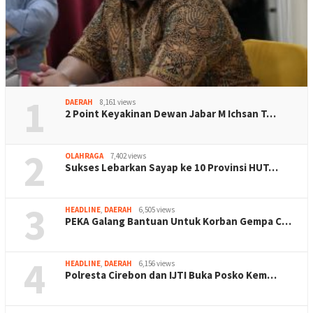
1
DAERAH
8,161 views
2 Point Keyakinan Dewan Jabar M Ichsan T…
2
OLAHRAGA
7,402 views
Sukses Lebarkan Sayap ke 10 Provinsi HUT…
3
HEADLINE
,
DAERAH
6,505 views
PEKA Galang Bantuan Untuk Korban Gempa C…
4
HEADLINE
,
DAERAH
6,156 views
Polresta Cirebon dan IJTI Buka Posko Kem…