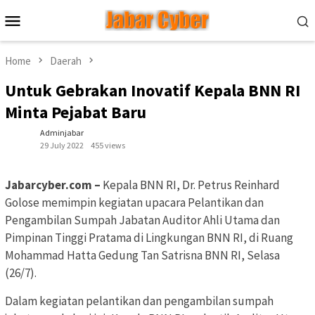
Skip
Mobile
to
Menu
content
Home
Daerah
Untuk Gebrakan Inovatif Kepala BNN RI
Minta Pejabat Baru
Adminjabar
29 July 2022
455 views
Jabarcyber.com –
Kepala BNN RI, Dr. Petrus Reinhard
Golose memimpin kegiatan upacara Pelantikan dan
Pengambilan Sumpah Jabatan Auditor Ahli Utama dan
Pimpinan Tinggi Pratama di Lingkungan BNN RI, di Ruang
Mohammad Hatta Gedung Tan Satrisna BNN RI, Selasa
(26/7).
Dalam kegiatan pelantikan dan pengambilan sumpah