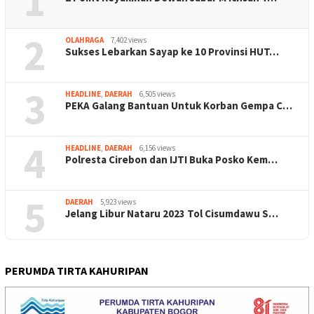
1
2
OLAHRAGA
7,402 views
Sukses Lebarkan Sayap ke 10 Provinsi HUT…
3
HEADLINE
,
DAERAH
6,505 views
PEKA Galang Bantuan Untuk Korban Gempa C…
4
HEADLINE
,
DAERAH
6,156 views
Polresta Cirebon dan IJTI Buka Posko Kem…
5
DAERAH
5,923 views
Jelang Libur Nataru 2023 Tol Cisumdawu S…
PERUMDA TIRTA KAHURIPAN