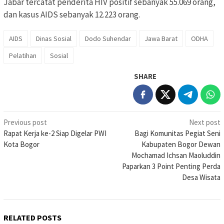
Jabar tercatat penderita HIV positif sebanyak 55.069 orang,
dan kasus AIDS sebanyak 12.223 orang.
AIDS
Dinas Sosial
Dodo Suhendar
Jawa Barat
ODHA
Pelatihan
Sosial
SHARE
Post
Previous post
Next post
Rapat Kerja ke-2 Siap Digelar PWI
Bagi Komunitas Pegiat Seni
navigation
Kota Bogor
Kabupaten Bogor Dewan
Mochamad Ichsan Maoluddin
Paparkan 3 Point Penting Perda
Desa Wisata
RELATED POSTS