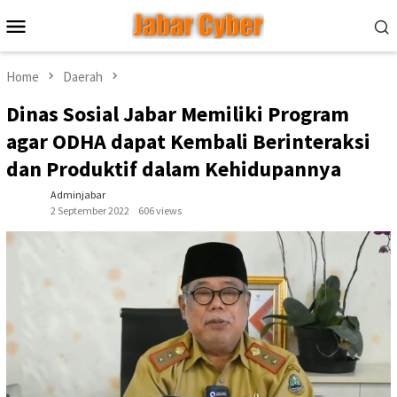
Skip
Mobile
to
Menu
content
Home
Daerah
Dinas Sosial Jabar Memiliki Program
agar ODHA dapat Kembali Berinteraksi
dan Produktif dalam Kehidupannya
Adminjabar
2 September 2022
606 views