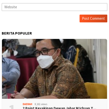
BERITA POPULER
DAERAH
8,161 views
2 Point Keyakinan Dewan Jabar M Ichsan T…