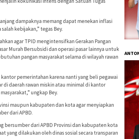
enjalin kokunikasi intens dengan Satuan Tugas
epanjang dampaknya memang dapat menekan inflasi
salah kebijakan,” tegas Bey.
tahkan agar TPID mengintensifkan Gerakan Pangan
sar Murah Bersubsidi dan operasi pasar lainnya untuk
ANTON
ebutuhan pangan masyarakat selama di wilayah rawan
 kantor pemerintahan karena nanti yang beli pegawai
r di daerah rawan miskin atau minimal di kantor
 masyarakat,” ungkap Bey.
vinsi maupun kabupaten dan kota agar menyiapkan
ber dari APBD.
ng bersumber dari APBD Provinsi dan kabupaten kota
 yang dilakukan oleh dinas sosial secara transparan