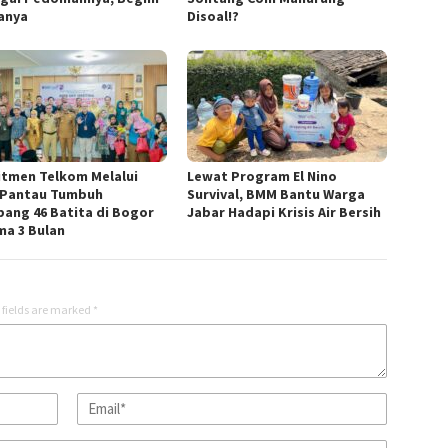
anya
Disoal!?
tmen Telkom Melalui
Lewat Program El Nino
 Pantau Tumbuh
Survival, BMM Bantu Warga
ang 46 Batita di Bogor
Jabar Hadapi Krisis Air Bersih
ma 3 Bulan
 fields are marked
*