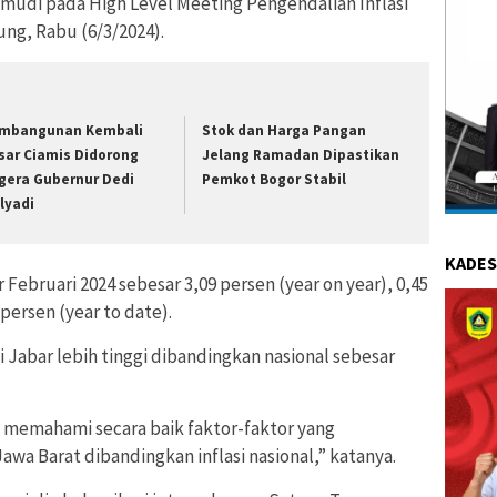
udi pada High Level Meeting Pengendalian Inflasi
ung, Rabu (6/3/2024).
mbangunan Kembali
Stok dan Harga Pangan
sar Ciamis Didorong
Jelang Ramadan Dipastikan
gera Gubernur Dedi
Pemkot Bogor Stabil
lyadi
KADES
 Februari 2024 sebesar 3,09 persen (year on year), 0,45
persen (year to date).
si Jabar lebih tinggi dibandingkan nasional sebesar
memahami secara baik faktor-faktor yang
awa Barat dibandingkan inflasi nasional,” katanya.