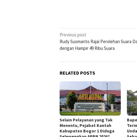
Post
Previous post
Rudy Susmanto Rajai Perolehan Suara Dap
navigation
dengan Hampir 49 Ribu Suara
RELATED POSTS
Selain Pelayanan yang Tak
Bape
Menentu, Pejabat Kantah
Teri
Kabupaten Bogor 1 Diduga
Unda
Selewengkan APBN 2026?
Seba