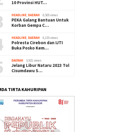
10 Provinsi HUT…
3
HEADLINE
,
DAERAH
6,505 views
PEKA Galang Bantuan Untuk
Korban Gempa C…
4
HEADLINE
,
DAERAH
6,155 views
Polresta Cirebon dan IJTI
Buka Posko Kem…
5
DAERAH
5,921 views
Jelang Libur Nataru 2023 Tol
Cisumdawu S…
DA TIRTA KAHURIPAN