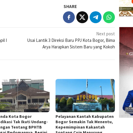
SHARE
Next post
il I
Usai Lantik 3 Direksi Baru PPJ Kota Bogor, Bima
Arya Harapkan Sistem Baru yang Kokoh
nda Kota Bogor
Pelayanan Kantah Kabupaten
ndikasi Tak Ikuti Undang-
Bogor Semakin Tak Menentu,
ngan Tentang BPHTB
Kepemimpinan Kakantah
gai Pedomannya, Begini
Sontang Coin Manurung