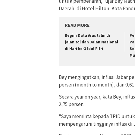
untuk pembenaran,” ujar Bey Machm
Daerah, di Hotel Hilton, Kota Band
READ MORE
Begini Data Arus lalin di
Pe
jalan tol dan Jalan Nasional
Pa
di Hari ke-3 Idul Fitri
Se
Mu
Bey mengingatkan, inflasi Jabar per
persen (month to month), dan 0,61 
Secara year on year, kata Bey, infla
2,75 persen.
“Saya meminta kepada TPID untuk 
mempengaruhi tingginya inflasi di J