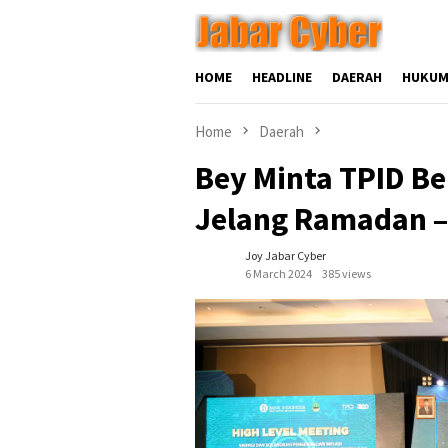
Skip
to
content
HOME
HEADLINE
DAERAH
HUKUM
Home
Daerah
Bey Minta TPID Be
Jelang Ramadan – I
Joy Jabar Cyber
6 March 2024
385 views