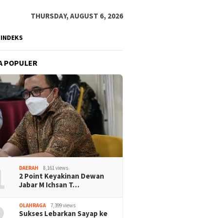
THURSDAY, AUGUST 6, 2026
INDEKS
A POPULER
1
DAERAH
8,161 views
2 Point Keyakinan Dewan
Jabar M Ichsan T…
2
OLAHRAGA
7,399 views
Sukses Lebarkan Sayap ke