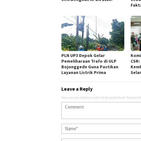
Fakt
PLN UP3 Depok Gelar
Komi
Pemeliharaan Trafo di ULP
CSR:
Bojonggede Guna Pastikan
Kemb
Layanan Listrik Prima
Sela
Leave a Reply
Your email address will not be published.
Required