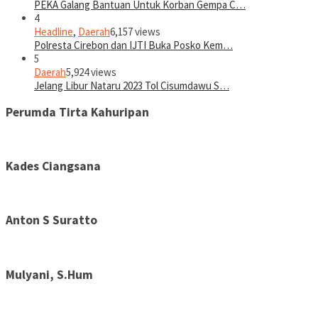
PEKA Galang Bantuan Untuk Korban Gempa C…
4
Headline
,
Daerah
6,157 views
Polresta Cirebon dan IJTI Buka Posko Kem…
5
Daerah
5,924 views
Jelang Libur Nataru 2023 Tol Cisumdawu S…
Perumda Tirta Kahuripan
Kades Ciangsana
Anton S Suratto
Mulyani, S.Hum