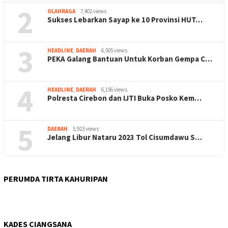
2
OLAHRAGA
7,402 views
Sukses Lebarkan Sayap ke 10 Provinsi HUT…
3
HEADLINE
,
DAERAH
6,505 views
PEKA Galang Bantuan Untuk Korban Gempa C…
4
HEADLINE
,
DAERAH
6,156 views
Polresta Cirebon dan IJTI Buka Posko Kem…
5
DAERAH
5,923 views
Jelang Libur Nataru 2023 Tol Cisumdawu S…
PERUMDA TIRTA KAHURIPAN
KADES CIANGSANA