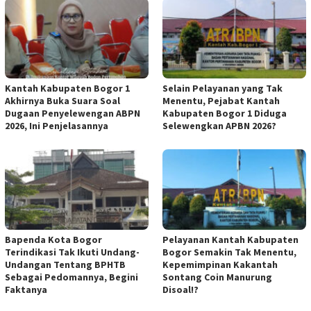
Kantah Kabupaten Bogor 1
Selain Pelayanan yang Tak
Akhirnya Buka Suara Soal
Menentu, Pejabat Kantah
Dugaan Penyelewengan ABPN
Kabupaten Bogor 1 Diduga
2026, Ini Penjelasannya
Selewengkan APBN 2026?
Bapenda Kota Bogor
Pelayanan Kantah Kabupaten
Terindikasi Tak Ikuti Undang-
Bogor Semakin Tak Menentu,
Undangan Tentang BPHTB
Kepemimpinan Kakantah
Sebagai Pedomannya, Begini
Sontang Coin Manurung
Faktanya
Disoal!?