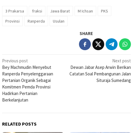
3 Prakarsa
fraksi
Jawa Barat
M Ichsan
PKS
Provinsi
Ranperda
Usulan
SHARE
Post
Previous post
Next post
Bey Machmudin Menyebut
Dewan Jabar Asep Arwin Berikan
navigation
Ranperda Penyelenggaraan
Catatan Soal Pembangunan Jalan
Pertanian Organik Sebagai
Situraja Sumedang
Komitmen Pemda Provinsi
Hadirkan Pertanian
Berkelanjutan
RELATED POSTS