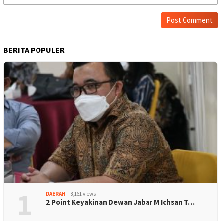
BERITA POPULER
1
DAERAH
8,161 views
2 Point Keyakinan Dewan Jabar M Ichsan T…