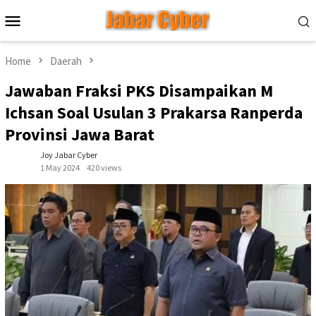
Skip
Mobile
to
Menu
content
Home
Daerah
Jawaban Fraksi PKS Disampaikan M
Ichsan Soal Usulan 3 Prakarsa Ranperda
Provinsi Jawa Barat
Joy Jabar Cyber
1 May 2024
420 views