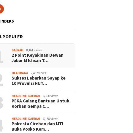
h
INDEKS
A POPULER
1
DAERAH
8,161 views
2 Point Keyakinan Dewan
Jabar M Ichsan T…
2
OLAHRAGA
7,402 views
Sukses Lebarkan Sayap ke
10 Provinsi HUT…
3
HEADLINE
,
DAERAH
6,506 views
PEKA Galang Bantuan Untuk
Korban Gempa C…
4
HEADLINE
,
DAERAH
6,158 views
Polresta Cirebon dan IJTI
Buka Posko Kem…