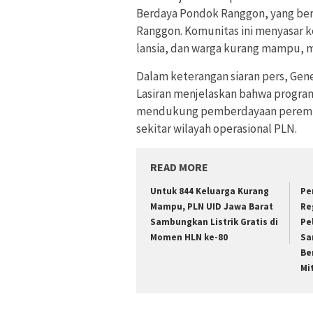
Berdaya Pondok Ranggon, yang be
Ranggon. Komunitas ini menyasar k
lansia, dan warga kurang mampu, 
Dalam keterangan siaran pers, Gene
Lasiran menjelaskan bahwa progra
mendukung pemberdayaan perempu
sekitar wilayah operasional PLN.
READ MORE
Untuk 844 Keluarga Kurang
Pe
Mampu, PLN UID Jawa Barat
Re
Sambungkan Listrik Gratis di
Pe
Momen HLN ke-80
Sa
Be
Mi