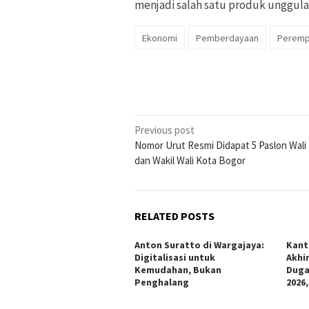
menjadi salah satu produk unggula
Ekonomi
Pemberdayaan
Peremp
Post
Previous post
Nomor Urut Resmi Didapat 5 Paslon Wali
navigation
dan Wakil Wali Kota Bogor
RELATED POSTS
Anton Suratto di Wargajaya:
Kant
Digitalisasi untuk
Akhi
Kemudahan, Bukan
Duga
Penghalang
2026,