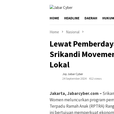
Skip
to
content
HOME
HEADLINE
DAERAH
HUKUM
Home
Nasional
Lewat Pemberday
Srikandi Moveme
Lokal
Joy Jabar Cyber
24 September 2024
412 views
Jakarta, Jabarcyber.com –
Srika
Women meluncurkan program pemb
Terpadu Ramah Anak (RPTRA) Rang
ini bertujuan memperkuat ekonom