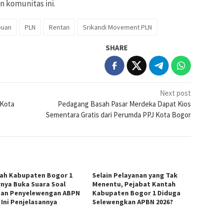
n komunitas ini.
uan
PLN
Rentan
Srikandi Movement PLN
SHARE
Next post
 Kota
Pedagang Basah Pasar Merdeka Dapat Kios
Sementara Gratis dari Perumda PPJ Kota Bogor
ah Kabupaten Bogor 1
Selain Pelayanan yang Tak
rnya Buka Suara Soal
Menentu, Pejabat Kantah
an Penyelewengan ABPN
Kabupaten Bogor 1 Diduga
 Ini Penjelasannya
Selewengkan APBN 2026?