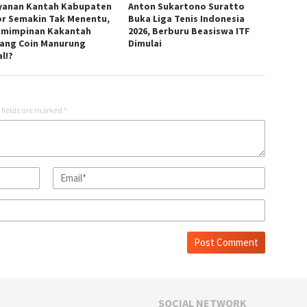
yanan Kantah Kabupaten
Anton Sukartono Suratto
r Semakin Tak Menentu,
Buka Liga Tenis Indonesia
mimpinan Kakantah
2026, Berburu Beasiswa ITF
ang Coin Manurung
Dimulai
l!?
 fields are marked
*
SOCIAL NETWORK