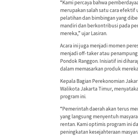
“Kami percaya bahwa pemberdayaa
merupakan salah satu cara efektif
pelatihan dan bimbingan yang diber
mandiri dan berkontribusi pada pe
mereka,” ujar Lasiran.
Acara ini juga menjadi momen per
menjadi off-taker atau penampung
Pondok Ranggon. Inisiatif ini dih
dalam memasarkan produk mereka s
Kepala Bagian Perekonomian Jakart
Walikota Jakarta Timur, menyata
program ini.
“Pemerintah daerah akan terus m
yang langsung menyentuh masyara
rentan. Kami optimis program ini d
peningkatan kesejahteraan masyar