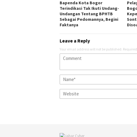
Bapenda Kota Bogor
Pela
Terindikasi Tak Ikuti Undang-
Bogo
Undangan Tentang BPHTB
Kepe
Sebagai Pedomannya, Begini
Sont
Faktanya
Disoa
Leave a Reply
Your email address will not be published.
Required