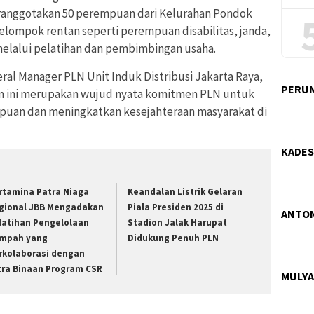
ranggotakan 50 perempuan dari Kelurahan Pondok
elompok rentan seperti perempuan disabilitas, janda,
melalui pelatihan dan pembimbingan usaha.
ral Manager PLN Unit Induk Distribusi Jakarta Raya,
PERUM
m ini merupakan wujud nyata komitmen PLN untuk
an dan meningkatkan kesejahteraan masyarakat di
KADES
rtamina Patra Niaga
Keandalan Listrik Gelaran
gional JBB Mengadakan
Piala Presiden 2025 di
ANTON
latihan Pengelolaan
Stadion Jalak Harupat
mpah yang
Didukung Penuh PLN
rkolaborasi dengan
tra Binaan Program CSR
MULYA