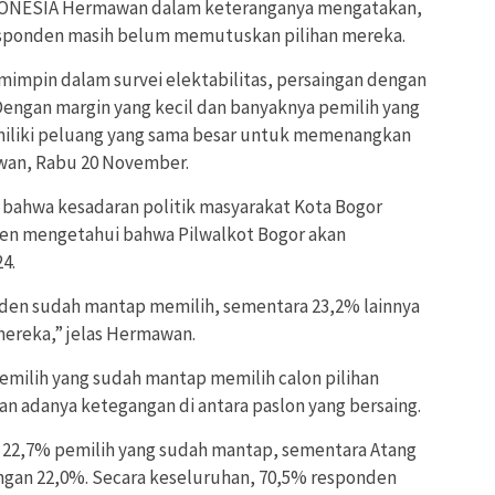
DONESIA Hermawan dalam keteranganya mengatakan,
esponden masih belum memutuskan pilihan mereka.
impin dalam survei elektabilitas, persaingan dengan
 Dengan margin yang kecil dan banyaknya pemilih yang
miliki peluang yang sama besar untuk memenangkan
awan, Rabu 20 November.
bahwa kesadaran politik masyarakat Kota Bogor
den mengetahui bahwa Pilwalkot Bogor akan
4.
ponden sudah mantap memilih, sementara 23,2% lainnya
ereka,” jelas Hermawan.
 pemilih yang sudah mantap memilih calon pilihan
n adanya ketegangan di antara paslon yang bersaing.
i 22,7% pemilih yang sudah mantap, sementara Atang
engan 22,0%. Secara keseluruhan, 70,5% responden