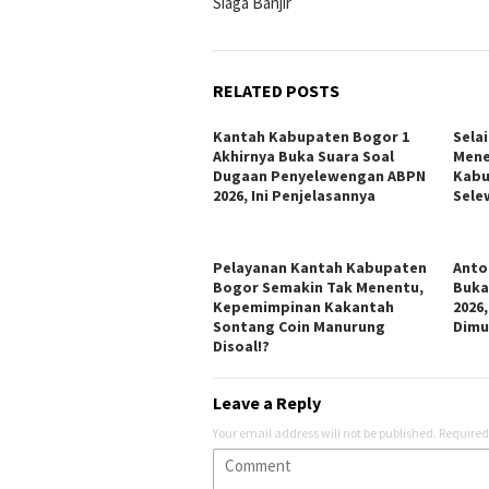
Siaga Banjir
RELATED POSTS
Kantah Kabupaten Bogor 1
Sela
Akhirnya Buka Suara Soal
Mene
Dugaan Penyelewengan ABPN
Kabu
2026, Ini Penjelasannya
Sele
Pelayanan Kantah Kabupaten
Anto
Bogor Semakin Tak Menentu,
Buka
Kepemimpinan Kakantah
2026
Sontang Coin Manurung
Dimu
Disoal!?
Leave a Reply
Your email address will not be published.
Required