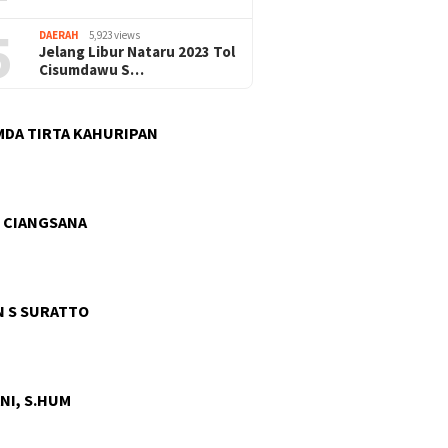
5
DAERAH
5,923 views
Jelang Libur Nataru 2023 Tol
Cisumdawu S…
DA TIRTA KAHURIPAN
 CIANGSANA
 S SURATTO
NI, S.HUM