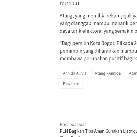
tersebut.
Atang, yang memiliki rekam jejak y
yang dianggap mampu menarik per
daya tarik elektoral yang semakin 
“Bagi pemilih Kota Bogor, Pilkada
pemimpin yang diharapkan mampu 
membawa perubahan positif bagi ko
Annida Allivia
Atang - Annida
Atan
Pilwalkot
Post
Previous post
PLN Bagikan Tips Aman Gunakan Listrik 
navigation