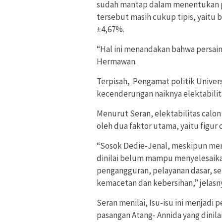
sudah mantap dalam menentukan pi
tersebut masih cukup tipis, yaitu 
±4,67%.
“Hal ini menandakan bahwa persain
Hermawan.
Terpisah, Pengamat politik Univers
kecenderungan naiknya elektabili
Menurut Seran, elektabilitas calon
oleh dua faktor utama, yaitu figur
“Sosok Dedie-Jenal, meskipun memil
dinilai belum mampu menyelesaikan
pengangguran, pelayanan dasar, s
kemacetan dan kebersihan,” jelasn
Seran menilai, Isu-isu ini menjadi
pasangan Atang- Annida yang dinil