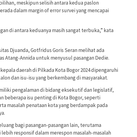
lihan, meskipun selisih antara kedua paslon
berada dalam margin of error survei yang mencapai
gan di antara keduanya masih sangat terbuka,” kata
itas Djuanda, Gotfridus Goris Seran melihat ada
tas Atang-Annida untuk menyusul pasangan Dedie.
 kepala daerah di Pilkada Kota Bogor 2024 dipengaruhi
 calon dan isu-isu yang berkembang di masyarakat.
iki pengalaman di bidang eksekutif dan legislatif,
 beberapa isu penting di Kota Bogor, seperti
erta masalah penataan kota yang berdampak pada
ya.
 peluang bagi pasangan-pasangan lain, terutama
ai lebih responsif dalam merespon masalah-masalah