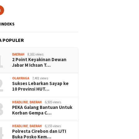
h
INDEKS
A POPULER
1
DAERAH
8,161 views
2 Point Keyakinan Dewan
Jabar M Ichsan T…
2
OLAHRAGA
7,401 views
Sukses Lebarkan Sayap ke
10 Provinsi HUT…
3
HEADLINE
,
DAERAH
6,505 views
PEKA Galang Bantuan Untuk
Korban Gempa C…
4
HEADLINE
,
DAERAH
6,155 views
Polresta Cirebon dan IJTI
Buka Posko Kem…