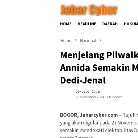
Skip
to
content
HOME
HEADLINE
DAERAH
HUKUM
Home
Nasional
Menjelang Pilwal
Annida Semakin Me
Dedi-Jenal
Joy Jabar Cyber
20 November 2024
603 views
BOGOR, Jabarcyber.com –
Tujuh h
yang akan digelar pada 27 November
semakin mendekati elektabilitas D