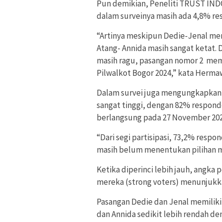
Pun demikian, Peneliti TRUST IN
dalam surveinya masih ada 4,8% r
“Artinya meskipun Dedie-Jenal mem
Atang- Annida masih sangat ketat.
masih ragu, pasangan nomor 2 me
Pilwalkot Bogor 2024,” kata Herm
Dalam survei juga mengungkapkan 
sangat tinggi, dengan 82% respon
berlangsung pada 27 November 202
“Dari segi partisipasi, 73,2% res
masih belum menentukan pilihan m
Ketika diperinci lebih jauh, angka
mereka (strong voters) menunjukka
Pasangan Dedie dan Jenal memilik
dan Annida sedikit lebih rendah d