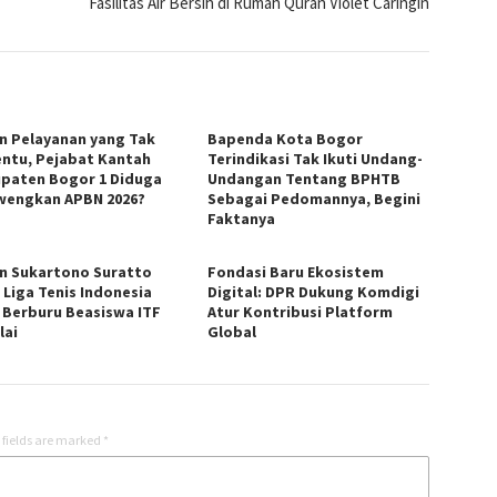
Fasilitas Air Bersih di Rumah Quran Violet Caringin
in Pelayanan yang Tak
Bapenda Kota Bogor
ntu, Pejabat Kantah
Terindikasi Tak Ikuti Undang-
paten Bogor 1 Diduga
Undangan Tentang BPHTB
wengkan APBN 2026?
Sebagai Pedomannya, Begini
Faktanya
n Sukartono Suratto
Fondasi Baru Ekosistem
 Liga Tenis Indonesia
Digital: DPR Dukung Komdigi
, Berburu Beasiswa ITF
Atur Kontribusi Platform
lai
Global
 fields are marked
*