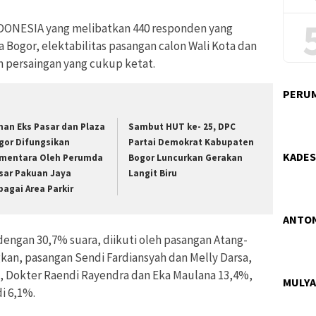
NDONESIA yang melibatkan 440 responden yang
 Bogor, elektabilitas pasangan calon Wali Kota dan
 persaingan yang cukup ketat.
PERUM
han Eks Pasar dan Plaza
Sambut HUT ke- 25, DPC
gor Difungsikan
Partai Demokrat Kabupaten
KADES
mentara Oleh Perumda
Bogor Luncurkan Gerakan
sar Pakuan Jaya
Langit Biru
bagai Area Parkir
ANTON
ngan 30,7% suara, diikuti oleh pasangan Atang-
an, pasangan Sendi Fardiansyah dan Melly Darsa,
, Dokter Raendi Rayendra dan Eka Maulana 13,4%,
MULYA
i 6,1%.