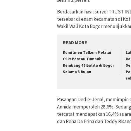
selisih 2 persen.
Berdasarkan hasil survei TRUST I
tersebar di enam kecamatan di Kota
Wakil Wali Kota Bogor menunjukkan
READ MORE
Komitmen Telkom Melalui
La
CSR: Pantau Tumbuh
Bo
Kembang 46 Batita di Bogor
Se
Selama 3 Bulan
Pa
se
Pasangan Dedie-Jenal, memimpin de
Annida memperoleh 28,6%. Sedangk
tercatat mendapatkan 16,4% suara
dan Rena Da Frina dan Teddy Risand