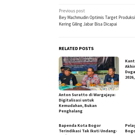
Post
Previous post
Bey Machmudin Optimis Target Produks
navigation
Kering Giling Jabar Bisa Dicapai
RELATED POSTS
Kant
Akhi
Duga
2026,
Anton Suratto di Wargajaya:
Digitalisasi untuk
Kemudahan, Bukan
Penghalang
Bapenda Kota Bogor
Pela
Terindikasi Tak Ikuti Undang-
Bogo