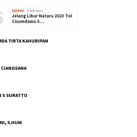
5
DAERAH
5,924 views
Jelang Libur Nataru 2023 Tol
Cisumdawu S…
DA TIRTA KAHURIPAN
 CIANGSANA
 S SURATTO
NI, S.HUM