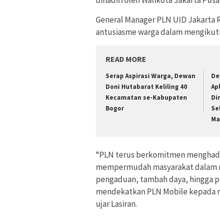
dihadiri oleh Walikota Jakarta Pus
General Manager PLN UID Jakarta R
antusiasme warga dalam mengikuti a
READ MORE
Serap Aspirasi Warga, Dewan
De
Doni Hutabarat Keliling 40
Ap
Kecamatan se-Kabupaten
Di
Bogor
Se
Ma
“PLN terus berkomitmen menghadir
mempermudah masyarakat dalam men
pengaduan, tambah daya, hingga pem
mendekatkan PLN Mobile kepada ma
ujar Lasiran.