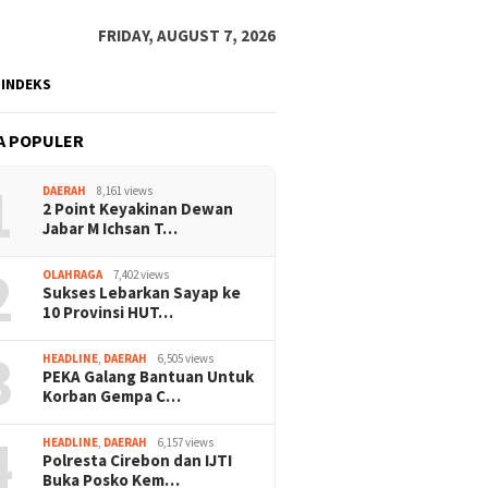
FRIDAY, AUGUST 7, 2026
INDEKS
A POPULER
1
DAERAH
8,161 views
2 Point Keyakinan Dewan
Jabar M Ichsan T…
2
OLAHRAGA
7,402 views
Sukses Lebarkan Sayap ke
10 Provinsi HUT…
3
HEADLINE
,
DAERAH
6,505 views
PEKA Galang Bantuan Untuk
Korban Gempa C…
4
HEADLINE
,
DAERAH
6,157 views
Polresta Cirebon dan IJTI
Buka Posko Kem…