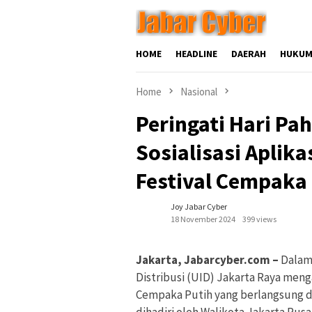
Skip
to
content
HOME
HEADLINE
DAERAH
HUKUM
Home
Nasional
Peringati Hari P
Sosialisasi Aplika
Festival Cempaka
Joy Jabar Cyber
18 November 2024
399 views
Jakarta, Jabarcyber.com –
Dalam 
Distribusi (UID) Jakarta Raya menga
Cempaka Putih yang berlangsung di 