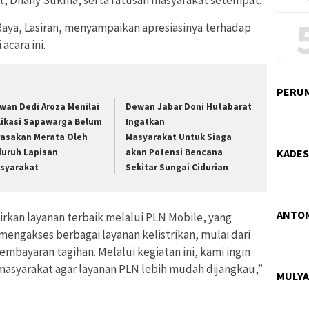
at, Dhany Sukma, serta ratusan masyarakat setempat.
aya, Lasiran, menyampaikan apresiasinya terhadap
cara ini.
PERUM
wan Dedi Aroza Menilai
Dewan Jabar Doni Hutabarat
likasi Sapawarga Belum
Ingatkan
rasakan Merata Oleh
Masyarakat Untuk Siaga
KADES
luruh Lapisan
akan Potensi Bencana
syarakat
Sekitar Sungai Cidurian
ANTON
kan layanan terbaik melalui PLN Mobile, yang
gakses berbagai layanan kelistrikan, mulai dari
bayaran tagihan. Melalui kegiatan ini, kami ingin
syarakat agar layanan PLN lebih mudah dijangkau,”
MULYA