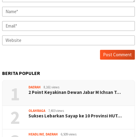
BERITA POPULER
1
DAERAH
8,161 views
2 Point Keyakinan Dewan Jabar M Ichsan T…
2
OLAHRAGA
7,403 views
Sukses Lebarkan Sayap ke 10 Provinsi HUT…
HEADLINE
,
DAERAH
6,509 views