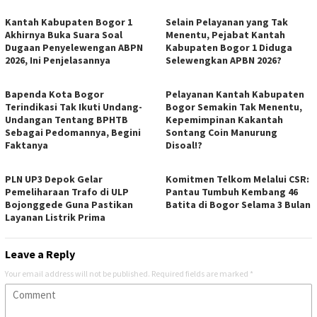
Kantah Kabupaten Bogor 1
Selain Pelayanan yang Tak
Akhirnya Buka Suara Soal
Menentu, Pejabat Kantah
Dugaan Penyelewengan ABPN
Kabupaten Bogor 1 Diduga
2026, Ini Penjelasannya
Selewengkan APBN 2026?
Bapenda Kota Bogor
Pelayanan Kantah Kabupaten
Terindikasi Tak Ikuti Undang-
Bogor Semakin Tak Menentu,
Undangan Tentang BPHTB
Kepemimpinan Kakantah
Sebagai Pedomannya, Begini
Sontang Coin Manurung
Faktanya
Disoal!?
PLN UP3 Depok Gelar
Komitmen Telkom Melalui CSR:
Pemeliharaan Trafo di ULP
Pantau Tumbuh Kembang 46
Bojonggede Guna Pastikan
Batita di Bogor Selama 3 Bulan
Layanan Listrik Prima
Leave a Reply
Your email address will not be published.
Required fields are marked
*