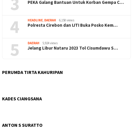
3
PEKA Galang Bantuan Untuk Korban Gempa C…
4
HEADLINE
,
DAERAH
6,158 views
Polresta Cirebon dan IJTI Buka Posko Kem…
5
DAERAH
5,924 views
Jelang Libur Nataru 2023 Tol Cisumdawu S…
PERUMDA TIRTA KAHURIPAN
KADES CIANGSANA
ANTON S SURATTO