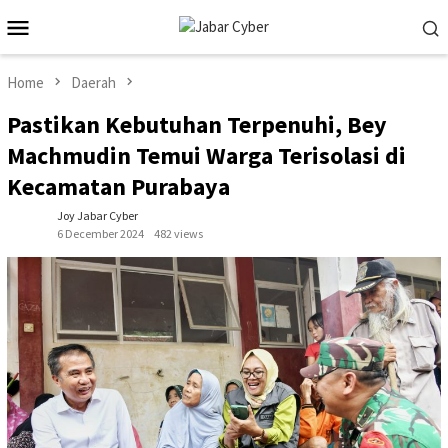
Skip
Mobile
to
Menu
content
Home
Daerah
Pastikan Kebutuhan Terpenuhi, Bey
Machmudin Temui Warga Terisolasi di
Kecamatan Purabaya
Joy Jabar Cyber
6 December 2024
482 views