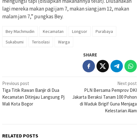
mengungsi tapi (disiapkan makanannya telat). Diusahakan
lagi mereka makan pagi jam 7, makan siang jam 12, makan
malam jam 7,” pungkas Bey.
Bey Machmudin
Kecamatan
Longsor
Purabaya
Sukabumi
Terisolasi
Warga
SHARE
Post
Previous post
Next post
Tiga Titik Rawan Banjir di Dua
PLN Bersama Pemprov DKI
navigation
Kecamatan Ditinjau Langsung Pj
Jakarta Beraksi Tanam 100 Pohon
Wali Kota Bogor
di Waduk Brigif Guna Menjaga
Kelestarian Alam
RELATED POSTS