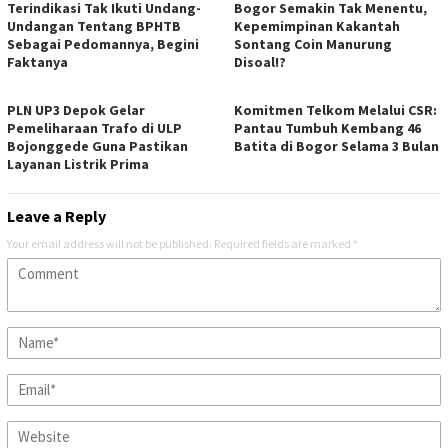
Terindikasi Tak Ikuti Undang-
Bogor Semakin Tak Menentu,
Undangan Tentang BPHTB
Kepemimpinan Kakantah
Sebagai Pedomannya, Begini
Sontang Coin Manurung
Faktanya
Disoal!?
PLN UP3 Depok Gelar
Komitmen Telkom Melalui CSR:
Pemeliharaan Trafo di ULP
Pantau Tumbuh Kembang 46
Bojonggede Guna Pastikan
Batita di Bogor Selama 3 Bulan
Layanan Listrik Prima
Leave a Reply
Your email address will not be published.
Required fields are marked
*