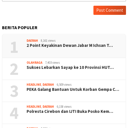
BERITA POPULER
1
DAERAH
8,161 views
2 Point Keyakinan Dewan Jabar M Ichsan T…
2
OLAHRAGA
7,403 views
Sukses Lebarkan Sayap ke 10 Provinsi HUT…
3
HEADLINE
,
DAERAH
6,509 views
PEKA Galang Bantuan Untuk Korban Gempa C…
4
HEADLINE
,
DAERAH
6,158 views
Polresta Cirebon dan IJTI Buka Posko Kem…