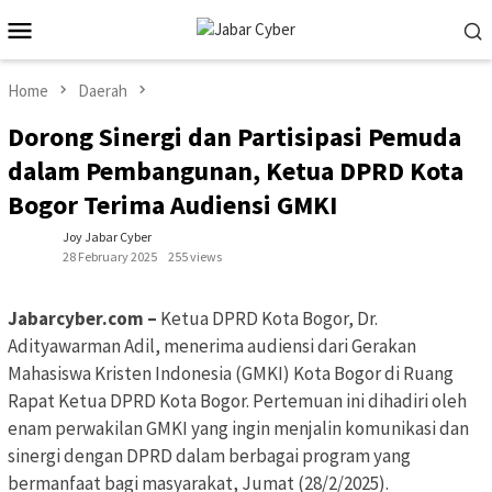
Skip
Mobile
to
Menu
content
Home
Daerah
Dorong Sinergi dan Partisipasi Pemuda
dalam Pembangunan, Ketua DPRD Kota
Bogor Terima Audiensi GMKI
Joy Jabar Cyber
28 February 2025
255 views
Jabarcyber.com –
Ketua DPRD Kota Bogor, Dr.
Adityawarman Adil, menerima audiensi dari Gerakan
Mahasiswa Kristen Indonesia (GMKI) Kota Bogor di Ruang
Rapat Ketua DPRD Kota Bogor. Pertemuan ini dihadiri oleh
enam perwakilan GMKI yang ingin menjalin komunikasi dan
sinergi dengan DPRD dalam berbagai program yang
bermanfaat bagi masyarakat, Jumat (28/2/2025).