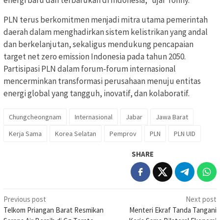
PLN terus berkomitmen menjadi mitra utama pemerintah
daerah dalam menghadirkan sistem kelistrikan yang andal
dan berkelanjutan, sekaligus mendukung pencapaian
target net zero emission Indonesia pada tahun 2050.
Partisipasi PLN dalam forum-forum internasional
mencerminkan transformasi perusahaan menuju entitas
energi global yang tangguh, inovatif, dan kolaboratif.
Chungcheongnam
Internasional
Jabar
Jawa Barat
Kerja Sama
Korea Selatan
Pemprov
PLN
PLN UID
SHARE
Post
Previous post
Next post
Telkom Priangan Barat Resmikan
Menteri Ekraf Tanda Tangani
navigation