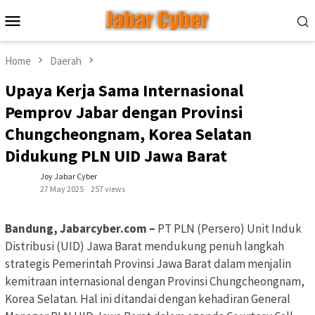
Skip
Mobile
to
Menu
content
Home
Daerah
Upaya Kerja Sama Internasional
Pemprov Jabar dengan Provinsi
Chungcheongnam, Korea Selatan
Didukung PLN UID Jawa Barat
Joy Jabar Cyber
27 May 2025
257 views
Bandung, Jabarcyber.com –
PT PLN (Persero) Unit Induk
Distribusi (UID) Jawa Barat mendukung penuh langkah
strategis Pemerintah Provinsi Jawa Barat dalam menjalin
kemitraan internasional dengan Provinsi Chungcheongnam,
Korea Selatan. Hal ini ditandai dengan kehadiran General