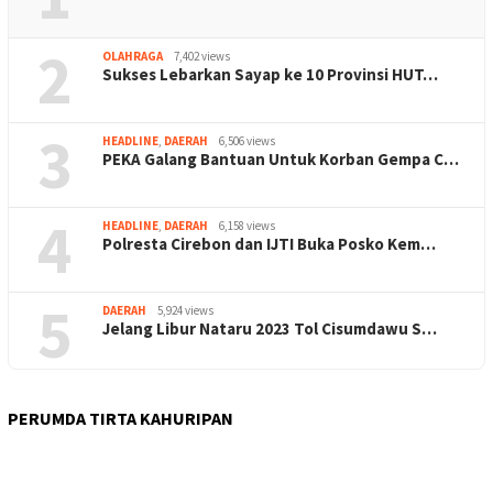
2
OLAHRAGA
7,402 views
Sukses Lebarkan Sayap ke 10 Provinsi HUT…
3
HEADLINE
,
DAERAH
6,506 views
PEKA Galang Bantuan Untuk Korban Gempa C…
4
HEADLINE
,
DAERAH
6,158 views
Polresta Cirebon dan IJTI Buka Posko Kem…
5
DAERAH
5,924 views
Jelang Libur Nataru 2023 Tol Cisumdawu S…
PERUMDA TIRTA KAHURIPAN