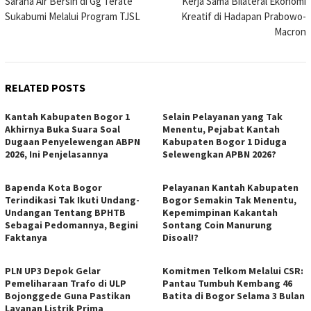
Sarana Air Bersih di Gg Terate
Kerja Sama Bilateral Ekonomi
Sukabumi Melalui Program TJSL
Kreatif di Hadapan Prabowo-
Macron
RELATED POSTS
Kantah Kabupaten Bogor 1
Selain Pelayanan yang Tak
Akhirnya Buka Suara Soal
Menentu, Pejabat Kantah
Dugaan Penyelewengan ABPN
Kabupaten Bogor 1 Diduga
2026, Ini Penjelasannya
Selewengkan APBN 2026?
Bapenda Kota Bogor
Pelayanan Kantah Kabupaten
Terindikasi Tak Ikuti Undang-
Bogor Semakin Tak Menentu,
Undangan Tentang BPHTB
Kepemimpinan Kakantah
Sebagai Pedomannya, Begini
Sontang Coin Manurung
Faktanya
Disoal!?
PLN UP3 Depok Gelar
Komitmen Telkom Melalui CSR:
Pemeliharaan Trafo di ULP
Pantau Tumbuh Kembang 46
Bojonggede Guna Pastikan
Batita di Bogor Selama 3 Bulan
Layanan Listrik Prima