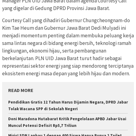
Manager PLN UID Jawa Barat dalam agenda Courtesy Call
yang digelar di Gedung DPRD Provinsi Jawa Barat.
Courtesy Call yang dihadiri Gubernur Chungcheongnam-do
Kim Tae Heum dan Gubernur Jawa Barat Dedi Mulyadi ini
menjadi momentum penting dalam membuka peluang kerja
sama lintas negara di bidang energi bersih, teknologi ramah
lingkungan, ekonomi hijau, serta pembangunan
berkelanjutan. PLN UID Jawa Barat turut hadir sebagai
representasi sektor energi yang siap mendorong terciptanya
ekosistem energi masa depan yang lebih hijau dan modern.
READ MORE
Pendidikan Gratis 12 Tahun Harus Dijamin Negara, DPRD Jabar
Tolak Wacana SPP di Sekolah Negeri
Doni Maradona Hutabarat Kritik Pengelolaan APBD Jabar Usai
Muncul Potensi Defisit Rp5,7 Triliun
Miris! SDN Lanbau 1 dengan 400 Siswa Hanya Punya 2 Toilet,