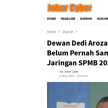
Skip
to
content
HOME
HEADLINE
DAERAH
HUKUM
Home
Daerah
Dewan Dedi Aroza
Belum Pernah Sam
Jaringan SPMB 20
Joy Jabar Cyber
27 May 2026
119 views