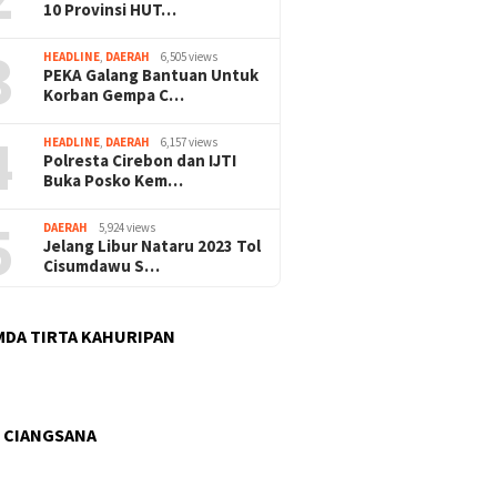
10 Provinsi HUT…
3
HEADLINE
,
DAERAH
6,505 views
PEKA Galang Bantuan Untuk
Korban Gempa C…
4
HEADLINE
,
DAERAH
6,157 views
Polresta Cirebon dan IJTI
Buka Posko Kem…
5
DAERAH
5,924 views
Jelang Libur Nataru 2023 Tol
Cisumdawu S…
DA TIRTA KAHURIPAN
 CIANGSANA