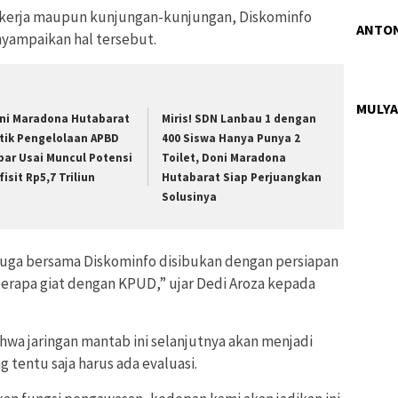
 kerja maupun kunjungan-kunjungan, Diskominfo
ANTON
yampaikan hal tersebut.
MULYA
ni Maradona Hutabarat
Miris! SDN Lanbau 1 dengan
itik Pengelolaan APBD
400 Siswa Hanya Punya 2
bar Usai Muncul Potensi
Toilet, Doni Maradona
isit Rp5,7 Triliun
Hutabarat Siap Perjuangkan
Solusinya
uga bersama Diskominfo disibukan dengan persiapan
berapa giat dengan KPUD,” ujar Dedi Aroza kepada
ahwa jaringan mantab ini selanjutnya akan menjadi
 tentu saja harus ada evaluasi.