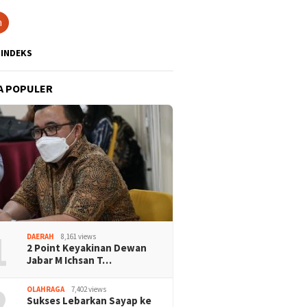
h
INDEKS
A POPULER
1
DAERAH
8,161 views
2 Point Keyakinan Dewan
Jabar M Ichsan T…
2
OLAHRAGA
7,402 views
Sukses Lebarkan Sayap ke