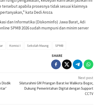
kan fungsi pengawasan, kedepan kami akan jadikan ini
e tersebut apabila prosesnya tidak sesuai klaimnya
pertanyakan,” kata Dedi Aroza.
si dan Informatika (Diskominfo) Jawa Barat, Adi
online SPMB 2026 sudah mumpuni dan minim server
ar
Komisi I
Sekolah Maung
SPMB
SHARE
Next post
 Disdik
Silaturahmi GM Priangan Barat ke Walikota Bogor,
ntar’
Dukung Pemerintahan Digital dengan Support
CCTV