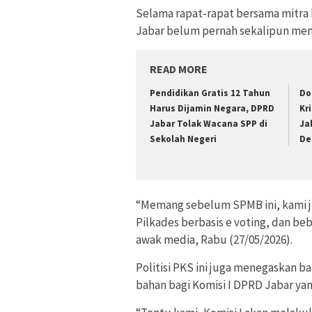
Selama rapat-rapat bersama mitra
Jabar belum pernah sekalipun men
READ MORE
Pendidikan Gratis 12 Tahun
Do
Harus Dijamin Negara, DPRD
Kr
Jabar Tolak Wacana SPP di
Ja
Sekolah Negeri
Def
“Memang sebelum SPMB ini, kami j
Pilkades berbasis e voting, dan be
awak media, Rabu (27/05/2026).
Politisi PKS ini juga menegaskan b
bahan bagi Komisi I DPRD Jabar yang