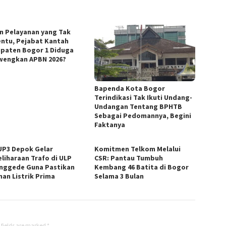
in Pelayanan yang Tak
ntu, Pejabat Kantah
paten Bogor 1 Diduga
wengkan APBN 2026?
Bapenda Kota Bogor
Terindikasi Tak Ikuti Undang-
Undangan Tentang BPHTB
Sebagai Pedomannya, Begini
Faktanya
UP3 Depok Gelar
Komitmen Telkom Melalui
liharaan Trafo di ULP
CSR: Pantau Tumbuh
nggede Guna Pastikan
Kembang 46 Batita di Bogor
nan Listrik Prima
Selama 3 Bulan
 fields are marked
*