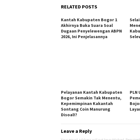
RELATED POSTS
Kantah Kabupaten Bogor 1
Sela
Akhirnya Buka Suara Soal
Mene
Dugaan Penyelewengan ABPN
Kabu
2026, Ini Penjelasannya
Sele
Pelayanan Kantah Kabupaten
PLN 
Bogor Semakin Tak Menentu,
Peme
Kepemimpinan Kakantah
Bojo
Sontang Coin Manurung
Laya
Disoal!?
Leave a Reply
Your email address will not be published.
Required