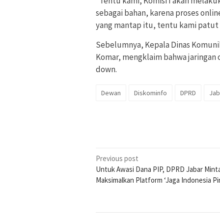
“Tentu kami, Komisi I akan melaku
sebagai bahan, karena proses onlin
yang mantap itu, tentu kami patut 
Sebelumnya, Kepala Dinas Komunika
Komar, mengklaim bahwa jaringan 
down.
Dewan
Diskominfo
DPRD
Jab
Post
Previous post
Untuk Awasi Dana PIP, DPRD Jabar Minta
navigation
Maksimalkan Platform ‘Jaga Indonesia Pi