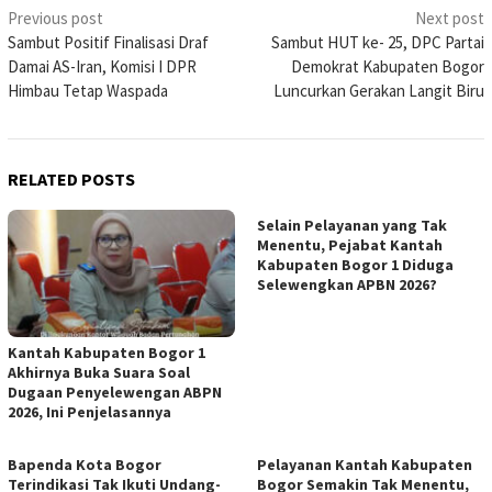
Post
Previous post
Next post
Sambut Positif Finalisasi Draf
Sambut HUT ke- 25, DPC Partai
navigation
Damai AS-Iran, Komisi I DPR
Demokrat Kabupaten Bogor
Himbau Tetap Waspada
Luncurkan Gerakan Langit Biru
RELATED POSTS
Selain Pelayanan yang Tak
Menentu, Pejabat Kantah
Kabupaten Bogor 1 Diduga
Selewengkan APBN 2026?
Kantah Kabupaten Bogor 1
Akhirnya Buka Suara Soal
Dugaan Penyelewengan ABPN
2026, Ini Penjelasannya
Bapenda Kota Bogor
Pelayanan Kantah Kabupaten
Terindikasi Tak Ikuti Undang-
Bogor Semakin Tak Menentu,