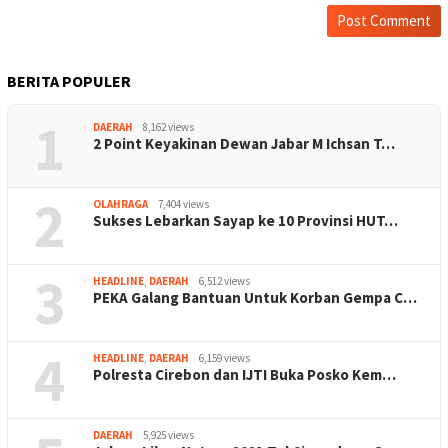
BERITA POPULER
1
DAERAH
8,162 views
2 Point Keyakinan Dewan Jabar M Ichsan T…
2
OLAHRAGA
7,404 views
Sukses Lebarkan Sayap ke 10 Provinsi HUT…
3
HEADLINE
,
DAERAH
6,512 views
PEKA Galang Bantuan Untuk Korban Gempa C…
4
HEADLINE
,
DAERAH
6,159 views
Polresta Cirebon dan IJTI Buka Posko Kem…
DAERAH
5,925 views