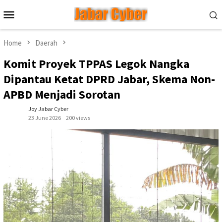
Skip
Mobile
to
Menu
content
Home
Daerah
Komit Proyek TPPAS Legok Nangka
Dipantau Ketat DPRD Jabar, Skema Non-
APBD Menjadi Sorotan
Joy Jabar Cyber
23 June 2026
200 views