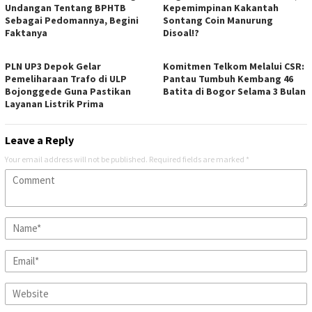
Undangan Tentang BPHTB
Kepemimpinan Kakantah
Sebagai Pedomannya, Begini
Sontang Coin Manurung
Faktanya
Disoal!?
PLN UP3 Depok Gelar
Komitmen Telkom Melalui CSR:
Pemeliharaan Trafo di ULP
Pantau Tumbuh Kembang 46
Bojonggede Guna Pastikan
Batita di Bogor Selama 3 Bulan
Layanan Listrik Prima
Leave a Reply
Your email address will not be published.
Required fields are marked
*