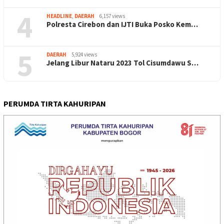
4
HEADLINE
,
DAERAH
6,157 views
Polresta Cirebon dan IJTI Buka Posko Kem…
5
DAERAH
5,924 views
Jelang Libur Nataru 2023 Tol Cisumdawu S…
PERUMDA TIRTA KAHURIPAN