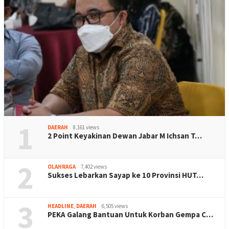
1
DAERAH
8,161 views
2 Point Keyakinan Dewan Jabar M Ichsan T…
2
OLAHRAGA
7,402 views
Sukses Lebarkan Sayap ke 10 Provinsi HUT…
3
HEADLINE
,
DAERAH
6,505 views
PEKA Galang Bantuan Untuk Korban Gempa C…