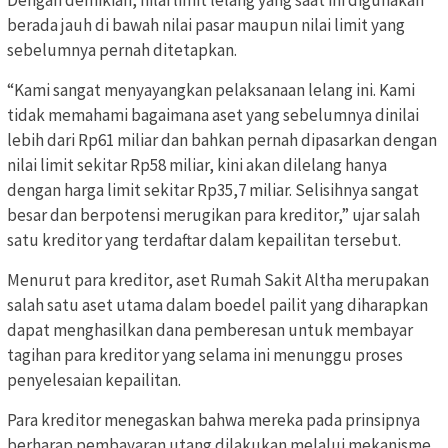
Dengan demikian, nilai limit lelang yang saat ini digunakan
berada jauh di bawah nilai pasar maupun nilai limit yang
sebelumnya pernah ditetapkan.
“Kami sangat menyayangkan pelaksanaan lelang ini. Kami
tidak memahami bagaimana aset yang sebelumnya dinilai
lebih dari Rp61 miliar dan bahkan pernah dipasarkan dengan
nilai limit sekitar Rp58 miliar, kini akan dilelang hanya
dengan harga limit sekitar Rp35,7 miliar. Selisihnya sangat
besar dan berpotensi merugikan para kreditor,” ujar salah
satu kreditor yang terdaftar dalam kepailitan tersebut.
Menurut para kreditor, aset Rumah Sakit Altha merupakan
salah satu aset utama dalam boedel pailit yang diharapkan
dapat menghasilkan dana pemberesan untuk membayar
tagihan para kreditor yang selama ini menunggu proses
penyelesaian kepailitan.
Para kreditor menegaskan bahwa mereka pada prinsipnya
berharap pembayaran utang dilakukan melalui mekanisme