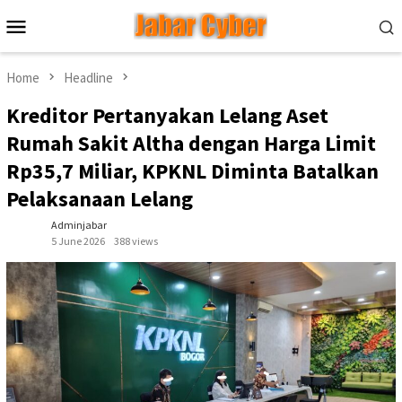
Skip
Mobile
to
Menu
content
Home
Headline
Kreditor Pertanyakan Lelang Aset
Rumah Sakit Altha dengan Harga Limit
Rp35,7 Miliar, KPKNL Diminta Batalkan
Pelaksanaan Lelang
Adminjabar
5 June 2026
388 views