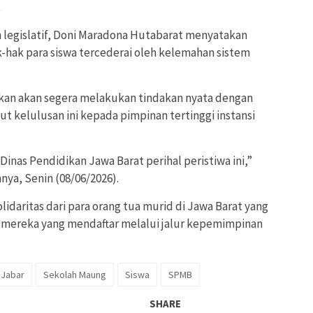
t
 legislatif, Doni Maradona Hutabarat menyatakan
k-hak para siswa tercederai oleh kelemahan sistem
an akan segera melakukan tindakan nyata dengan
t kelulusan ini kepada pimpinan tertinggi instansi
inas Pendidikan Jawa Barat perihal peristiwa ini,”
ya, Senin (08/06/2026).
lidaritas dari para orang tua murid di Jawa Barat yang
 mereka yang mendaftar melalui jalur kepemimpinan
Jabar
Sekolah Maung
Siswa
SPMB
SHARE