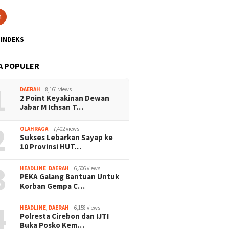
h
INDEKS
A POPULER
1
DAERAH
8,161 views
2 Point Keyakinan Dewan
Jabar M Ichsan T…
2
OLAHRAGA
7,402 views
Sukses Lebarkan Sayap ke
10 Provinsi HUT…
3
HEADLINE
,
DAERAH
6,506 views
PEKA Galang Bantuan Untuk
Korban Gempa C…
4
HEADLINE
,
DAERAH
6,158 views
Polresta Cirebon dan IJTI
Buka Posko Kem…