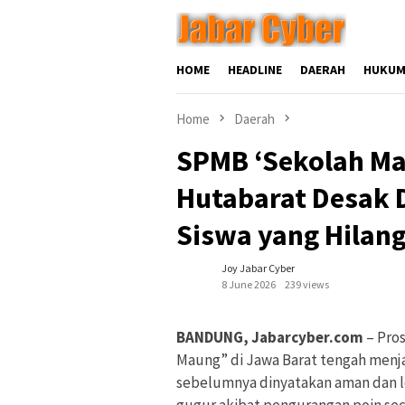
Skip
to
content
HOME
HEADLINE
DAERAH
HUKUM
Home
Daerah
SPMB ‘Sekolah Ma
Hutabarat Desak D
Siswa yang Hilang
Joy Jabar Cyber
8 June 2026
239 views
BANDUNG, Jabarcyber.com
– Pro
Maung” di Jawa Barat tengah menjad
sebelumnya dinyatakan aman dan lo