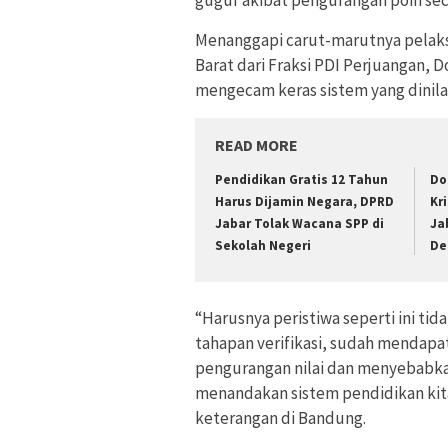
gugur akibat pengurangan poin sec
Menanggapi carut-marutnya pelak
Barat dari Fraksi PDI Perjuangan, 
mengecam keras sistem yang dinila
READ MORE
Pendidikan Gratis 12 Tahun
Do
Harus Dijamin Negara, DPRD
Kr
Jabar Tolak Wacana SPP di
Ja
Sekolah Negeri
Def
“Harusnya peristiwa seperti ini tid
tahapan verifikasi, sudah mendapat 
pengurangan nilai dan menyebabkan 
menandakan sistem pendidikan kita
keterangan di Bandung.