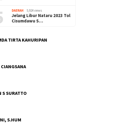
5
DAERAH
5,924 views
Jelang Libur Nataru 2023 Tol
Cisumdawu S…
DA TIRTA KAHURIPAN
 CIANGSANA
 S SURATTO
NI, S.HUM