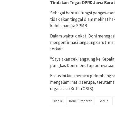
Tindakan Tegas DPRD Jawa Bara
Sebagai bentuk fungsi pengawasan
tidak akan tinggal diam melihat ha
kelola panitia SPMB.
Dalam waktu dekat, Doni menegask
mengonfirmasi langsung carut-maru
terkait.
“Saya akan cek langsung ke Kepala D
pungkas Doni menutup pernyataann
Kasus ini kini memicu gelombang so
mengalami nasib serupa, terutama
organisasi (Ketua OSIS).
Disdik
Doni Hutabarat
Gaduh