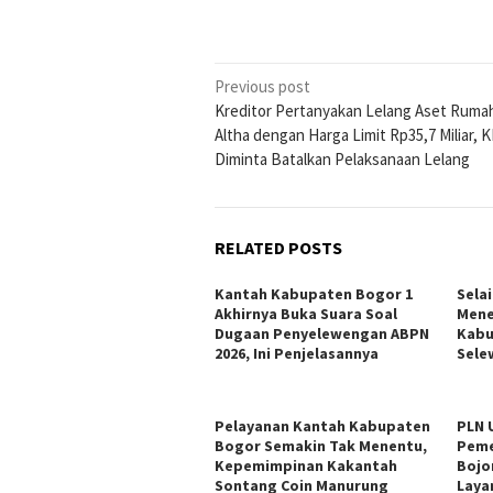
Post
Previous post
Kreditor Pertanyakan Lelang Aset Rumah
navigation
Altha dengan Harga Limit Rp35,7 Miliar,
Diminta Batalkan Pelaksanaan Lelang
RELATED POSTS
Kantah Kabupaten Bogor 1
Sela
Akhirnya Buka Suara Soal
Mene
Dugaan Penyelewengan ABPN
Kabu
2026, Ini Penjelasannya
Sele
Pelayanan Kantah Kabupaten
PLN 
Bogor Semakin Tak Menentu,
Peme
Kepemimpinan Kakantah
Bojo
Sontang Coin Manurung
Laya