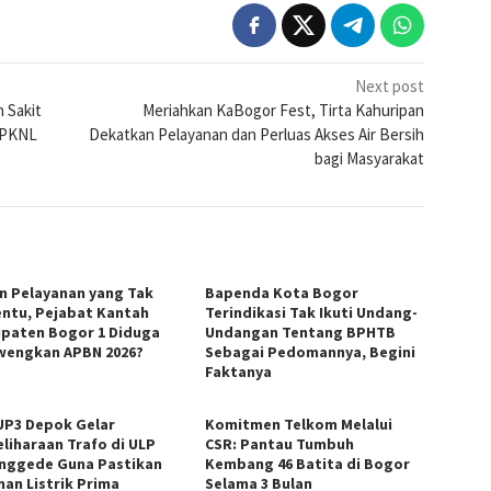
Next post
 Sakit
Meriahkan KaBogor Fest, Tirta Kahuripan
 KPKNL
Dekatkan Pelayanan dan Perluas Akses Air Bersih
bagi Masyarakat
in Pelayanan yang Tak
Bapenda Kota Bogor
ntu, Pejabat Kantah
Terindikasi Tak Ikuti Undang-
paten Bogor 1 Diduga
Undangan Tentang BPHTB
wengkan APBN 2026?
Sebagai Pedomannya, Begini
Faktanya
UP3 Depok Gelar
Komitmen Telkom Melalui
liharaan Trafo di ULP
CSR: Pantau Tumbuh
nggede Guna Pastikan
Kembang 46 Batita di Bogor
nan Listrik Prima
Selama 3 Bulan