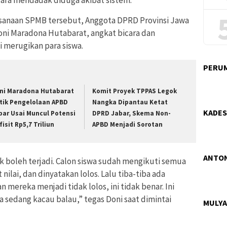
ara mendadak diduga akibat sistem.
sanaan SPMB tersebut, Anggota DPRD Provinsi Jawa
Doni Maradona Hutabarat, angkat bicara dan
i merugikan para siswa.
PERUM
ni Maradona Hutabarat
Komit Proyek TPPAS Legok
itik Pengelolaan APBD
Nangka Dipantau Ketat
KADES
bar Usai Muncul Potensi
DPRD Jabar, Skema Non-
isit Rp5,7 Triliun
APBD Menjadi Sorotan
ANTON
ak boleh terjadi. Calon siswa sudah mengikuti semua
nilai, dan dinyatakan lolos. Lalu tiba-tiba ada
mereka menjadi tidak lolos, ini tidak benar. Ini
 sedang kacau balau,” tegas Doni saat dimintai
MULYA