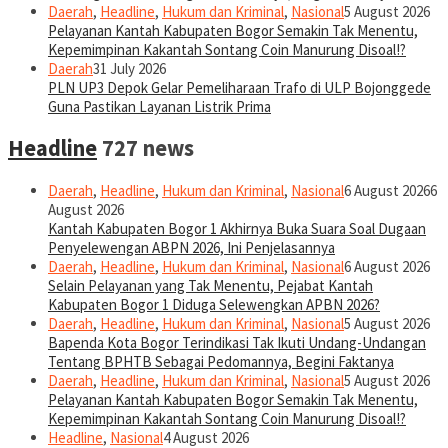
Daerah
,
Headline
,
Hukum dan Kriminal
,
Nasional
5 August 2026
Pelayanan Kantah Kabupaten Bogor Semakin Tak Menentu,
Kepemimpinan Kakantah Sontang Coin Manurung Disoal!?
Daerah
31 July 2026
PLN UP3 Depok Gelar Pemeliharaan Trafo di ULP Bojonggede
Guna Pastikan Layanan Listrik Prima
Headline
727 news
Daerah
,
Headline
,
Hukum dan Kriminal
,
Nasional
6 August 2026
6
August 2026
Kantah Kabupaten Bogor 1 Akhirnya Buka Suara Soal Dugaan
Penyelewengan ABPN 2026, Ini Penjelasannya
Daerah
,
Headline
,
Hukum dan Kriminal
,
Nasional
6 August 2026
Selain Pelayanan yang Tak Menentu, Pejabat Kantah
Kabupaten Bogor 1 Diduga Selewengkan APBN 2026?
Daerah
,
Headline
,
Hukum dan Kriminal
,
Nasional
5 August 2026
Bapenda Kota Bogor Terindikasi Tak Ikuti Undang-Undangan
Tentang BPHTB Sebagai Pedomannya, Begini Faktanya
Daerah
,
Headline
,
Hukum dan Kriminal
,
Nasional
5 August 2026
Pelayanan Kantah Kabupaten Bogor Semakin Tak Menentu,
Kepemimpinan Kakantah Sontang Coin Manurung Disoal!?
Headline
,
Nasional
4 August 2026