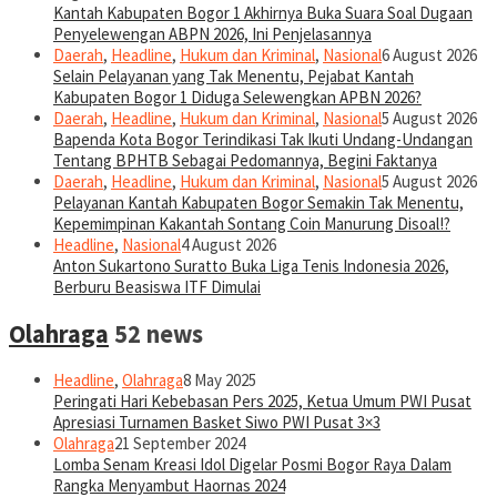
Kantah Kabupaten Bogor 1 Akhirnya Buka Suara Soal Dugaan
Penyelewengan ABPN 2026, Ini Penjelasannya
Daerah
,
Headline
,
Hukum dan Kriminal
,
Nasional
6 August 2026
Selain Pelayanan yang Tak Menentu, Pejabat Kantah
Kabupaten Bogor 1 Diduga Selewengkan APBN 2026?
Daerah
,
Headline
,
Hukum dan Kriminal
,
Nasional
5 August 2026
Bapenda Kota Bogor Terindikasi Tak Ikuti Undang-Undangan
Tentang BPHTB Sebagai Pedomannya, Begini Faktanya
Daerah
,
Headline
,
Hukum dan Kriminal
,
Nasional
5 August 2026
Pelayanan Kantah Kabupaten Bogor Semakin Tak Menentu,
Kepemimpinan Kakantah Sontang Coin Manurung Disoal!?
Headline
,
Nasional
4 August 2026
Anton Sukartono Suratto Buka Liga Tenis Indonesia 2026,
Berburu Beasiswa ITF Dimulai
Olahraga
52 news
Headline
,
Olahraga
8 May 2025
Peringati Hari Kebebasan Pers 2025, Ketua Umum PWI Pusat
Apresiasi Turnamen Basket Siwo PWI Pusat 3×3
Olahraga
21 September 2024
Lomba Senam Kreasi Idol Digelar Posmi Bogor Raya Dalam
Rangka Menyambut Haornas 2024