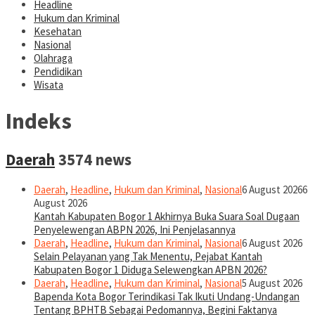
Headline
Hukum dan Kriminal
Kesehatan
Nasional
Olahraga
Pendidikan
Wisata
Indeks
Daerah
3574 news
Daerah
,
Headline
,
Hukum dan Kriminal
,
Nasional
6 August 2026
6
August 2026
Kantah Kabupaten Bogor 1 Akhirnya Buka Suara Soal Dugaan
Penyelewengan ABPN 2026, Ini Penjelasannya
Daerah
,
Headline
,
Hukum dan Kriminal
,
Nasional
6 August 2026
Selain Pelayanan yang Tak Menentu, Pejabat Kantah
Kabupaten Bogor 1 Diduga Selewengkan APBN 2026?
Daerah
,
Headline
,
Hukum dan Kriminal
,
Nasional
5 August 2026
Bapenda Kota Bogor Terindikasi Tak Ikuti Undang-Undangan
Tentang BPHTB Sebagai Pedomannya, Begini Faktanya