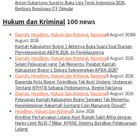
Anton Sukartono Suratto Buka Liga Tenis Indonesia 2026,
Berburu Beasiswa ITF Dimulai
Hukum dan Kriminal
100 news
Daerah
,
Headline
,
Hukum dan Kriminal
,
Nasional
6 August 2026
6
August 2026
Kantah Kabupaten Bogor 1 Akhirnya Buka Suara Soal Dugaan
Penyelewengan ABPN 2026, Ini Penjelasannya
Daerah
,
Headline
,
Hukum dan Kriminal
,
Nasional
6 August 2026
Selain Pelayanan yang Tak Menentu, Pejabat Kantah
Kabupaten Bogor 1 Diduga Selewengkan APBN 2026?
Daerah
,
Headline
,
Hukum dan Kriminal
,
Nasional
5 August 2026
Bapenda Kota Bogor Terindikasi Tak Ikuti Undang-Undangan
Tentang BPHTB Sebagai Pedomannya, Begini Faktanya
Daerah
,
Headline
,
Hukum dan Kriminal
,
Nasional
5 August 2026
Pelayanan Kantah Kabupaten Bogor Semakin Tak Menentu,
Kepemimpinan Kakantah Sontang Coin Manurung Disoal!?
Headline
,
Hukum dan Kriminal
5 June 2026
Kreditor Pertanyakan Lelang Aset Rumah Sakit Altha dengan
Harga Limit Rp35,7 Miliar, KPKNL Diminta Batalkan Pelaksanaan
Lelang