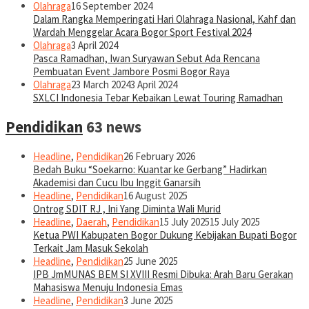
Olahraga
16 September 2024
Dalam Rangka Memperingati Hari Olahraga Nasional, Kahf dan
Wardah Menggelar Acara Bogor Sport Festival 2024
Olahraga
3 April 2024
Pasca Ramadhan, Iwan Suryawan Sebut Ada Rencana
Pembuatan Event Jambore Posmi Bogor Raya
Olahraga
23 March 2024
3 April 2024
SXLCI Indonesia Tebar Kebaikan Lewat Touring Ramadhan
Pendidikan
63 news
Headline
,
Pendidikan
26 February 2026
Bedah Buku “Soekarno: Kuantar ke Gerbang” Hadirkan
Akademisi dan Cucu Ibu Inggit Ganarsih
Headline
,
Pendidikan
16 August 2025
Ontrog SDIT RJ , Ini Yang Diminta Wali Murid
Headline
,
Daerah
,
Pendidikan
15 July 2025
15 July 2025
Ketua PWI Kabupaten Bogor Dukung Kebijakan Bupati Bogor
Terkait Jam Masuk Sekolah
Headline
,
Pendidikan
25 June 2025
IPB JmMUNAS BEM SI XVIII Resmi Dibuka: Arah Baru Gerakan
Mahasiswa Menuju Indonesia Emas
Headline
,
Pendidikan
3 June 2025