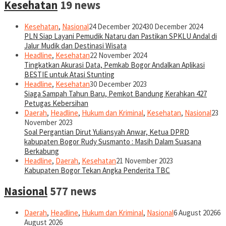
Kesehatan
19 news
Kesehatan
,
Nasional
24 December 2024
30 December 2024
PLN Siap Layani Pemudik Nataru dan Pastikan SPKLU Andal di
Jalur Mudik dan Destinasi Wisata
Headline
,
Kesehatan
22 November 2024
Tingkatkan Akurasi Data, Pemkab Bogor Andalkan Aplikasi
BESTIE untuk Atasi Stunting
Headline
,
Kesehatan
30 December 2023
Siaga Sampah Tahun Baru, Pemkot Bandung Kerahkan 427
Petugas Kebersihan
Daerah
,
Headline
,
Hukum dan Kriminal
,
Kesehatan
,
Nasional
23
November 2023
Soal Pergantian Dirut Yuliansyah Anwar, Ketua DPRD
kabupaten Bogor Rudy Susmanto : Masih Dalam Suasana
Berkabung
Headline
,
Daerah
,
Kesehatan
21 November 2023
Kabupaten Bogor Tekan Angka Penderita TBC
Nasional
577 news
Daerah
,
Headline
,
Hukum dan Kriminal
,
Nasional
6 August 2026
6
August 2026