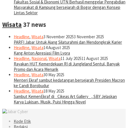
Fakultas Sosial & Ekonomi UTN Berhasil menggelar Pengabdian
Masyarakat di Kampung bersejarah di Bogor dengan Konsep
Lintas Sektor
Wisata
37 news
Headline
,
Wisata
3 November 2025
3 November 2025
PARFI Jabar Untuk Ajang Silaturahmi dan Mendongkrak Karier
Headline
,
Wisata
14 August 2025
Kang Anton Apresiasi Film Lyora
Headline
,
Nasional
,
Wisata
11 July 2025
11 August 2025
Rayakan HUT Kemerdekaan RI di Jungleland Sentul, Banyak
Promo dan Acara Menarik
Headline
,
Wisata
30 May 2025
Menteri Ekraf sambut kedatangan bersejarah Presiden Macron
ke Candi Borobudur
Headline
,
Wisata
18 May 2025
Sambut KemenEkraf di _Cikeas Art Gallery_ , SBY Jelaskan
Karya Lukisan, Musik, Puisi Hingga Novel
Kode Etik
Redaksi