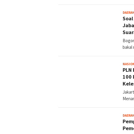
DAERA
Soal
Jaba
Suar
Bogor
bakal
NASIO
PLN 
100 
Kele
Jakar
Menan
DAERA
Pemp
Peme