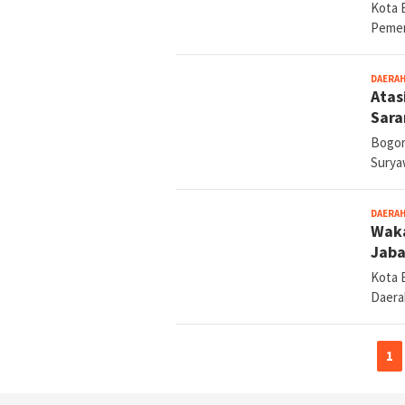
Kota 
Pemer
DAERA
Atas
Sara
Bogor
Surya
DAERA
Waka
Jaba
Kota 
Daera
1