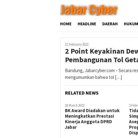
Skip
to
content
HOME
HEADLINE
DAERAH
HUKUM
11 February 2022
2 Point Keyakinan Dew
Pembangunan Tol Get
Bandung, Jabarcyber.com – Secara re
mengumumkan bahwa tol […]
RELATED NEWS
18 March 2022
2 Febr
BK Award Diadakan untuk
Tida
Meningkatkan Prestasi
Sim
Kinerja Anggota DPRD
Asep
Jabar
Pro
Dis