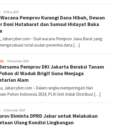
H
Joy
18 May 2025
 Wacana Pemprov Kurangi Dana Hibah, Dewan
Jabar
Cyber
r Doni Hutabarat dan Samsul Hidayat Buka
a
, Jabarcyber.com – Soal wacana Pemprov Jawa Barat yang
 mengevaluasi total usulan penerima dana […]
NAL
Joy
9 December 2024
Bersama Pemprov DKI Jakarta Beraksi Tanam
Jabar
Cyber
Pohon di Waduk Brigif Guna Menjaga
starian Alam
ta, Jabarcyber.com – Dalam rangka memperingati Hari
am Pohon Indonesia 2024, PLN Unit Induk Distribusi […]
H
Joy
5 December 2024
rov Diminta DPRD Jabar untuk Melakukan
Jabar
Cyber
taan Ulang Kondisi Lingkungan