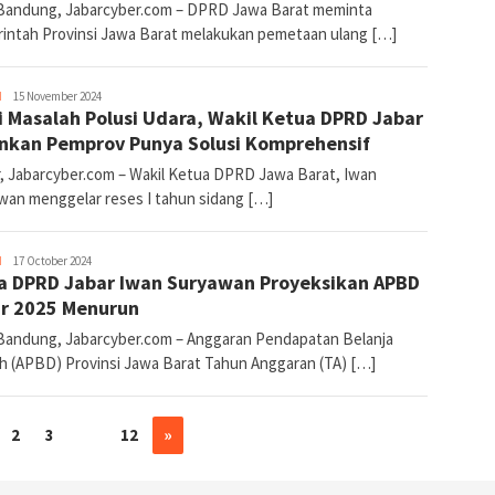
Bandung, Jabarcyber.com – DPRD Jawa Barat meminta
intah Provinsi Jawa Barat melakukan pemetaan ulang […]
H
Joy
15 November 2024
i Masalah Polusi Udara, Wakil Ketua DPRD Jabar
Jabar
Cyber
nkan Pemprov Punya Solusi Komprehensif
, Jabarcyber.com – Wakil Ketua DPRD Jawa Barat, Iwan
wan menggelar reses I tahun sidang […]
H
Joy
17 October 2024
 DPRD Jabar Iwan Suryawan Proyeksikan APBD
Jabar
Cyber
r 2025 Menurun
Bandung, Jabarcyber.com – Anggaran Pendapatan Belanja
h (APBD) Provinsi Jawa Barat Tahun Anggaran (TA) […]
2
3
…
12
»