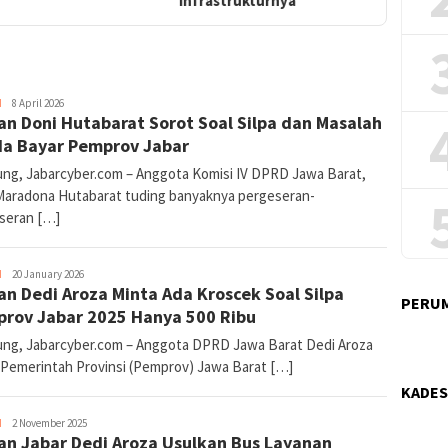
Infrastrukturnya
H
Joy
8 April 2026
n Doni Hutabarat Sorot Soal Silpa dan Masalah
Jabar
Cyber
a Bayar Pemprov Jabar
ng, Jabarcyber.com – Anggota Komisi IV DPRD Jawa Barat,
Maradona Hutabarat tuding banyaknya pergeseran-
seran […]
H
Joy
20 January 2026
n Dedi Aroza Minta Ada Kroscek Soal Silpa
Jabar
PERUM
Cyber
rov Jabar 2025 Hanya 500 Ribu
ng, Jabarcyber.com – Anggota DPRD Jawa Barat Dedi Aroza
 Pemerintah Provinsi (Pemprov) Jawa Barat […]
KADES
H
Joy
2 November 2025
n Jabar Dedi Aroza Usulkan Bus Layanan
Jabar