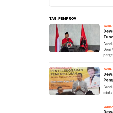
TAG:
PEMPROV
DAERA
Dewa
Tund
Bandu
Doni 
perge
DAERA
Dewa
Pemp
Bandu
minta
DAERA
Dewa