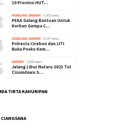
10 Provinsi HUT…
3
HEADLINE
,
DAERAH
6,505 views
PEKA Galang Bantuan Untuk
Korban Gempa C…
4
HEADLINE
,
DAERAH
6,157 views
Polresta Cirebon dan IJTI
Buka Posko Kem…
5
DAERAH
5,924 views
Jelang Libur Nataru 2023 Tol
Cisumdawu S…
DA TIRTA KAHURIPAN
 CIANGSANA