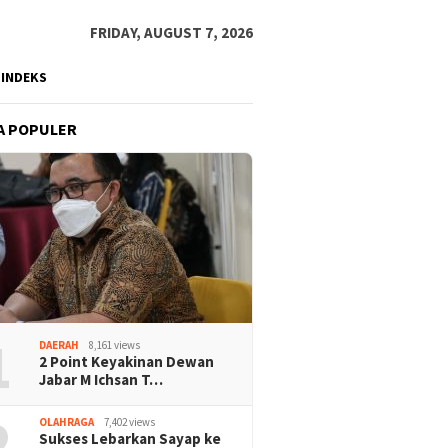
FRIDAY, AUGUST 7, 2026
INDEKS
A POPULER
1
DAERAH
8,161 views
2 Point Keyakinan Dewan
Jabar M Ichsan T…
2
OLAHRAGA
7,402 views
Sukses Lebarkan Sayap ke