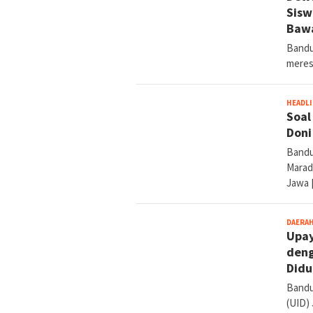
Sisw
Bawa
Bandu
meres
HEADL
Soal
Doni
Bandu
Marad
Jawa 
DAERA
Upay
deng
Didu
Bandu
(UID)