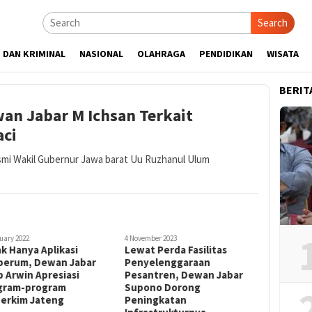
Search
 DAN KRIMINAL
NASIONAL
OLAHRAGA
PENDIDIKAN
WISATA
BERIT
an Jabar M Ichsan Terkait
aci
smi Wakil Gubernur Jawa barat Uu Ruzhanul Ulum
uary 2022
4 November 2023
k Hanya Aplikasi
Lewat Perda Fasilitas
perum, Dewan Jabar
Penyelenggaraan
 Arwin Apresiasi
Pesantren, Dewan Jabar
gram-program
Supono Dorong
perkim Jateng
Peningkatan