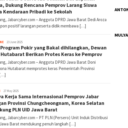
Cyber
a, Dukung Rencana Pemprov Larang Siswa
ANTON
 Kendaraan Pribadi ke Sekolah
ng, Jabarcyber.com – Anggota DPRD Jawa Barat Dedi Aroza
pon positif larangan peserta didik membawa […]
MULYA
INE
Joy
23 June 2025
 Program Pokir yang Bakal dihilangkan, Dewan
Jabar
Cyber
 Hutabarat Berikan Protes Keras ke Pemprov
ng, Jabarcyber.com – Anggota DPRD Jawa Barat Doni
ona Hutabarat memprotes keras Pemerintah Provinsi
[…]
H
Joy
27 May 2025
a Kerja Sama Internasional Pemprov Jabar
Jabar
Cyber
an Provinsi Chungcheongnam, Korea Selatan
kung PLN UID Jawa Barat
ng, Jabarcyber.com – PT PLN (Persero) Unit Induk Distribusi
 Jawa Barat mendukung penuh langkah […]