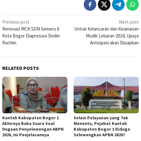
Post
Previous post
Next post
Renovasi MCK SDN Semeru 6
Untuk Kelancaran dan Keamanan
navigation
Kota Bogor Diapresiasi Dedie
Mudik Lebaran 2024, Upaya
Rachim
Antisipasi akan Disiapkan
RELATED POSTS
Kantah Kabupaten Bogor 1
Selain Pelayanan yang Tak
Akhirnya Buka Suara Soal
Menentu, Pejabat Kantah
Dugaan Penyelewengan ABPN
Kabupaten Bogor 1 Diduga
2026, Ini Penjelasannya
Selewengkan APBN 2026?