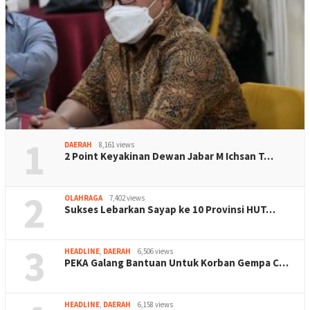
1
DAERAH
8,161 views
2 Point Keyakinan Dewan Jabar M Ichsan T…
2
OLAHRAGA
7,402 views
Sukses Lebarkan Sayap ke 10 Provinsi HUT…
3
HEADLINE
,
DAERAH
6,506 views
PEKA Galang Bantuan Untuk Korban Gempa C…
HEADLINE
,
DAERAH
6,158 views