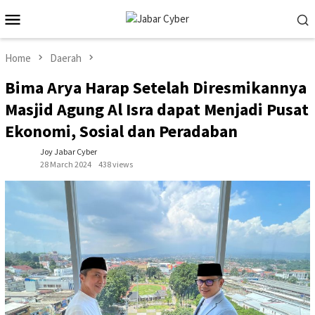
Skip
Mobile
to
Menu
content
Home
Daerah
Bima Arya Harap Setelah Diresmikannya
Masjid Agung Al Isra dapat Menjadi Pusat
Ekonomi, Sosial dan Peradaban
Joy Jabar Cyber
28 March 2024
438 views