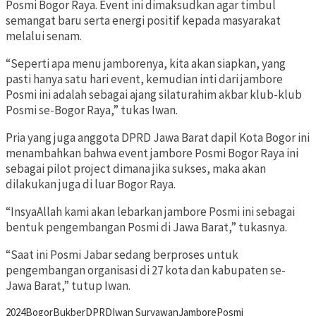
Posmi Bogor Raya. Event ini dimaksudkan agar timbul
semangat baru serta energi positif kepada masyarakat
melalui senam.
“Seperti apa menu jamborenya, kita akan siapkan, yang
pasti hanya satu hari event, kemudian inti dari jambore
Posmi ini adalah sebagai ajang silaturahim akbar klub-klub
Posmi se-Bogor Raya,” tukas Iwan.
Pria yang juga anggota DPRD Jawa Barat dapil Kota Bogor ini
menambahkan bahwa event jambore Posmi Bogor Raya ini
sebagai pilot project dimana jika sukses, maka akan
dilakukan juga di luar Bogor Raya.
“InsyaAllah kami akan lebarkan jambore Posmi ini sebagai
bentuk pengembangan Posmi di Jawa Barat,” tukasnya.
“Saat ini Posmi Jabar sedang berproses untuk
pengembangan organisasi di 27 kota dan kabupaten se-
Jawa Barat,” tutup Iwan.
2024
Bogor
Bukber
DPRD
Iwan Suryawan
Jambore
Posmi