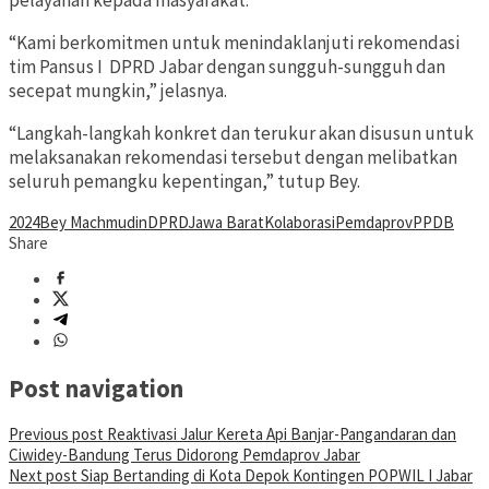
pelayanan kepada masyarakat.
“Kami berkomitmen untuk menindaklanjuti rekomendasi
tim Pansus I DPRD Jabar dengan sungguh-sungguh dan
secepat mungkin,” jelasnya.
“Langkah-langkah konkret dan terukur akan disusun untuk
melaksanakan rekomendasi tersebut dengan melibatkan
seluruh pemangku kepentingan,” tutup Bey.
2024
Bey Machmudin
DPRD
Jawa Barat
Kolaborasi
Pemdaprov
PPDB
Share
Post navigation
Previous post
Reaktivasi Jalur Kereta Api Banjar-Pangandaran dan
Ciwidey-Bandung Terus Didorong Pemdaprov Jabar
Next post
Siap Bertanding di Kota Depok Kontingen POPWIL I Jabar