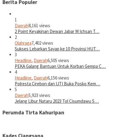
Berita Populer
1
Daerah
8,161 views
2 Point Keyakinan Dewan Jabar M Ichsan T…
2
Olahraga
7,402 views
Sukses Lebarkan Sayap ke 10 Provinsi HUT…
3
Headline
,
Daerah
6,505 views
PEKA Galang Bantuan Untuk Korban Gempa C…
4
Headline
,
Daerah
6,156 views
Polresta Cirebon dan IJTI Buka Posko Kem…
5
Daerah
5,923 views
Jelang Libur Nataru 2023 Tol Cisumdawu S…
Perumda Tirta Kahuripan
Kades Ciangsana