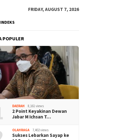
FRIDAY, AUGUST 7, 2026
INDEKS
A POPULER
1
DAERAH
8,161 views
2 Point Keyakinan Dewan
Jabar M Ichsan T…
2
OLAHRAGA
7,402 views
Sukses Lebarkan Sayap ke