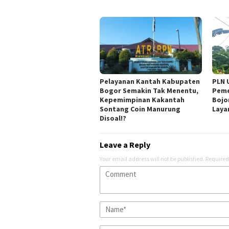
Pelayanan Kantah Kabupaten
PLN 
Bogor Semakin Tak Menentu,
Peme
Kepemimpinan Kakantah
Bojo
Sontang Coin Manurung
Laya
Disoal!?
Leave a Reply
Your email address will not be published.
Required