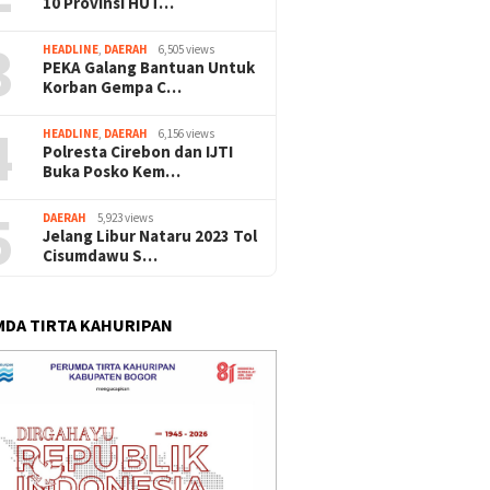
10 Provinsi HUT…
3
HEADLINE
,
DAERAH
6,505 views
PEKA Galang Bantuan Untuk
Korban Gempa C…
4
HEADLINE
,
DAERAH
6,156 views
Polresta Cirebon dan IJTI
Buka Posko Kem…
5
DAERAH
5,923 views
Jelang Libur Nataru 2023 Tol
Cisumdawu S…
DA TIRTA KAHURIPAN