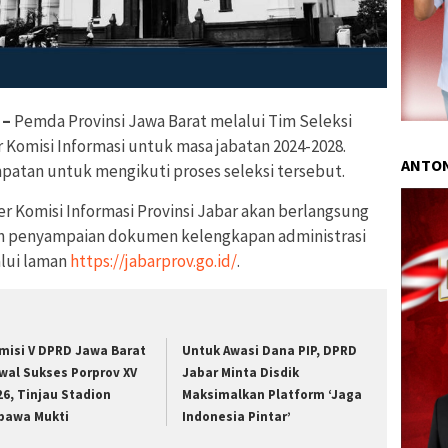
 –
Pemda Provinsi Jawa Barat melalui Tim Seleksi
 Komisi Informasi untuk masa jabatan 2024-2028.
ANTON
atan untuk mengikuti proses seleksi tersebut.
er Komisi Informasi Provinsi Jabar akan berlangsung
dan penyampaian dokumen kelengkapan administrasi
alui laman
https://jabarprov.go.id/
.
misi V DPRD Jawa Barat
Untuk Awasi Dana PIP, DPRD
wal Sukses Porprov XV
Jabar Minta Disdik
26, Tinjau Stadion
Maksimalkan Platform ‘Jaga
bawa Mukti
Indonesia Pintar’