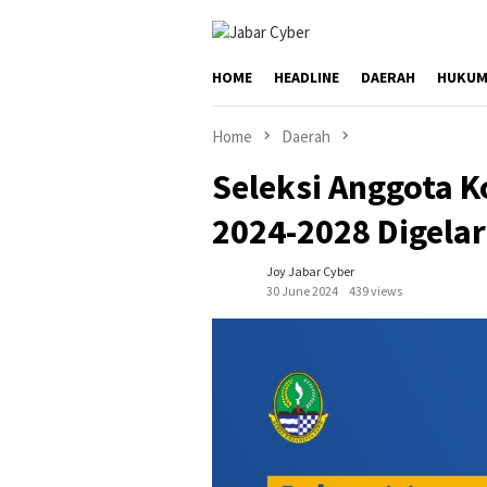
Skip
to
content
HOME
HEADLINE
DAERAH
HUKUM
Home
Daerah
Seleksi Anggota K
2024-2028 Digelar
Joy Jabar Cyber
30 June 2024
439 views