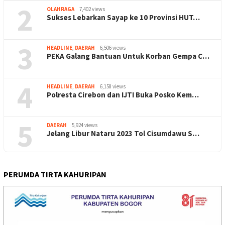
2
OLAHRAGA
7,402 views
Sukses Lebarkan Sayap ke 10 Provinsi HUT…
3
HEADLINE
,
DAERAH
6,506 views
PEKA Galang Bantuan Untuk Korban Gempa C…
4
HEADLINE
,
DAERAH
6,158 views
Polresta Cirebon dan IJTI Buka Posko Kem…
5
DAERAH
5,924 views
Jelang Libur Nataru 2023 Tol Cisumdawu S…
PERUMDA TIRTA KAHURIPAN