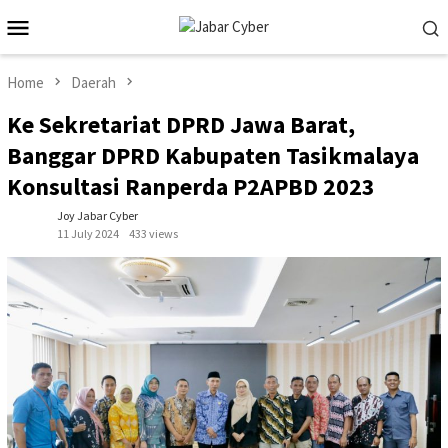
Skip
Mobile
to
Menu
content
Home
Daerah
Ke Sekretariat DPRD Jawa Barat,
Banggar DPRD Kabupaten Tasikmalaya
Konsultasi Ranperda P2APBD 2023
Joy Jabar Cyber
11 July 2024
433 views