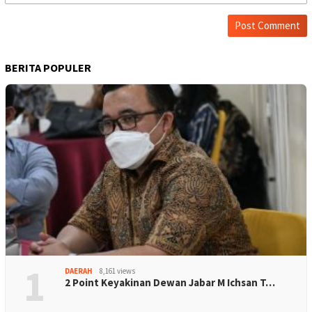
BERITA POPULER
1
DAERAH
8,161 views
2 Point Keyakinan Dewan Jabar M Ichsan T…