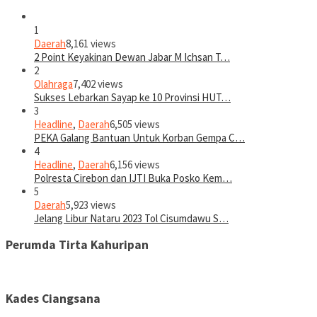
1
Daerah
8,161 views
2 Point Keyakinan Dewan Jabar M Ichsan T…
2
Olahraga
7,402 views
Sukses Lebarkan Sayap ke 10 Provinsi HUT…
3
Headline
,
Daerah
6,505 views
PEKA Galang Bantuan Untuk Korban Gempa C…
4
Headline
,
Daerah
6,156 views
Polresta Cirebon dan IJTI Buka Posko Kem…
5
Daerah
5,923 views
Jelang Libur Nataru 2023 Tol Cisumdawu S…
Perumda Tirta Kahuripan
Kades Ciangsana