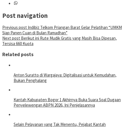
Post navigation
Previous post
Indibiz Telkom Priangan Barat Gelar Pelatihan “UMKM
Siap Panen Cuan di Bulan Ramadhan”
Next post
Berikut ini Rute Mudik Gratis yang Masih Bisa Dipesan,
Tersisa 660 Kuota
Related posts
Anton Suratto di Wargajaya: Digitalisasi untuk Kemudahan,
Bukan Penghalang
Kantah Kabupaten Bogor 1 Akhirnya Buka Suara Soal Dugaan
Penyelewengan ABPN 2026, Ini Penjelasannya
Selain Pelayanan yang Tak Menentu, Pejabat Kantah