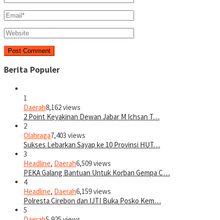
Berita Populer
1
Daerah
8,162 views
2 Point Keyakinan Dewan Jabar M Ichsan T…
2
Olahraga
7,403 views
Sukses Lebarkan Sayap ke 10 Provinsi HUT…
3
Headline
,
Daerah
6,509 views
PEKA Galang Bantuan Untuk Korban Gempa C…
4
Headline
,
Daerah
6,159 views
Polresta Cirebon dan IJTI Buka Posko Kem…
5
Daerah
5,925 views