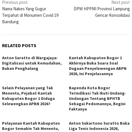
Post
Previous post
Next post
Nama Nakes Yang Gugur
DPW HPPMI Provinsi Lampung
navigation
Terpahat di Monumen Covid 19
Gencar Konsolidasi
Bandung
RELATED POSTS
Anton Suratto di Wargajaya:
Kantah Kabupaten Bogor 1
Digitalisasi untuk Kemudahan,
Akhirnya Buka Suara Soal
Bukan Penghalang
Dugaan Penyelewengan ABPN
2026, Ini Penjelasannya
Selain Pelayanan yang Tak
Bapenda Kota Bogor
Menentu, Pejabat Kantah
Terindikasi Tak Ikuti Undang-
Kabupaten Bogor 1 Diduga
Undangan Tentang BPHTB
Selewengkan APBN 2026?
Sebagai Pedomannya, Begini
Faktanya
Pelayanan Kantah Kabupaten
Anton Sukartono Suratto Buka
Bogor Semakin Tak Menentu,
Liga Tenis Indonesia 2026,