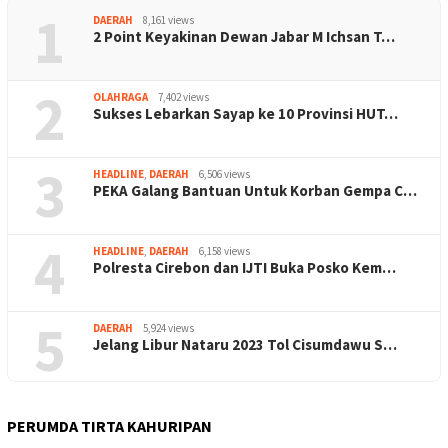
1
DAERAH
8,161 views
2 Point Keyakinan Dewan Jabar M Ichsan T…
2
OLAHRAGA
7,402 views
Sukses Lebarkan Sayap ke 10 Provinsi HUT…
3
HEADLINE
,
DAERAH
6,506 views
PEKA Galang Bantuan Untuk Korban Gempa C…
4
HEADLINE
,
DAERAH
6,158 views
Polresta Cirebon dan IJTI Buka Posko Kem…
5
DAERAH
5,924 views
Jelang Libur Nataru 2023 Tol Cisumdawu S…
PERUMDA TIRTA KAHURIPAN