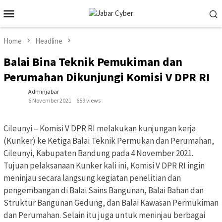
Skip
Mobile
to
Menu
content
Home
Headline
Balai Bina Teknik Pemukiman dan
Perumahan Dikunjungi Komisi V DPR RI
Adminjabar
6 November 2021
659 views
Cileunyi – Komisi V DPR RI melakukan kunjungan kerja
(Kunker) ke Ketiga Balai Teknik Permukan dan Perumahan,
Cileunyi, Kabupaten Bandung pada 4 November 2021.
Tujuan pelaksanaan Kunker kali ini, Komisi V DPR RI ingin
meninjau secara langsung kegiatan penelitian dan
pengembangan di Balai Sains Bangunan, Balai Bahan dan
Struktur Bangunan Gedung, dan Balai Kawasan Permukiman
dan Perumahan. Selain itu juga untuk meninjau berbagai