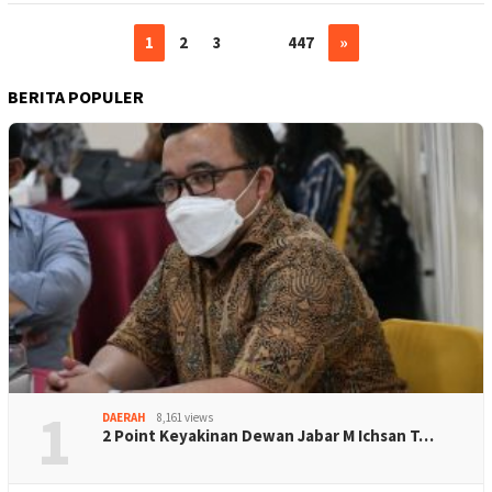
1
2
3
…
447
»
BERITA POPULER
1
DAERAH
8,161 views
2 Point Keyakinan Dewan Jabar M Ichsan T…