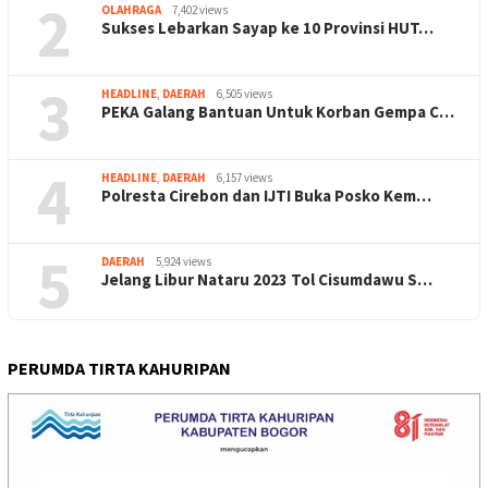
2
OLAHRAGA
7,402 views
Sukses Lebarkan Sayap ke 10 Provinsi HUT…
3
HEADLINE
,
DAERAH
6,505 views
PEKA Galang Bantuan Untuk Korban Gempa C…
4
HEADLINE
,
DAERAH
6,157 views
Polresta Cirebon dan IJTI Buka Posko Kem…
5
DAERAH
5,924 views
Jelang Libur Nataru 2023 Tol Cisumdawu S…
PERUMDA TIRTA KAHURIPAN