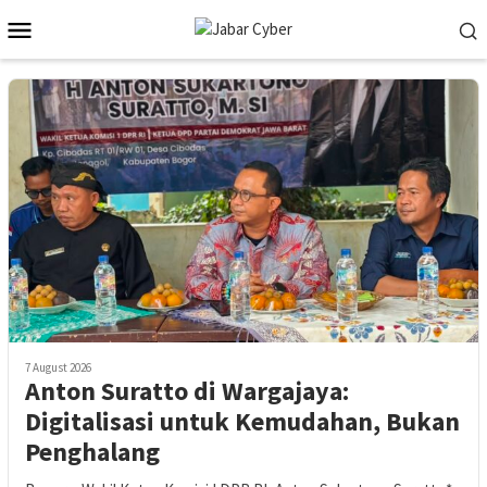
Skip
Mobile
to
Menu
content
7 August 2026
Anton Suratto di Wargajaya:
Digitalisasi untuk Kemudahan, Bukan
Penghalang