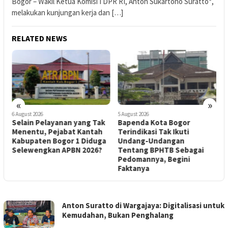
Bogor – Wakil Ketua Komisi I DPR RI, Anton Sukartono Suratto*,
melakukan kunjungan kerja dan […]
RELATED NEWS
«
»
6 August 2026
5 August 2026
6
1
Selain Pelayanan yang Tak
Bapenda Kota Bogor
K
Menentu, Pejabat Kantah
Terindikasi Tak Ikuti
A
Kabupaten Bogor 1 Diduga
Undang-Undangan
Selewengkan APBN 2026?
Tentang BPHTB Sebagai
A
Pedomannya, Begini
P
Faktanya
JABAR
Anton Suratto di Wargajaya: Digitalisasi untuk
CYBER
Kemudahan, Bukan Penghalang