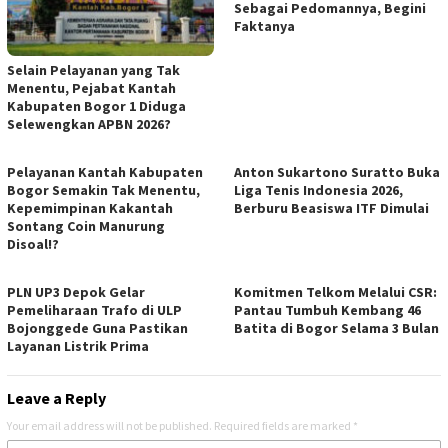
Sebagai Pedomannya, Begini
Faktanya
Selain Pelayanan yang Tak
Menentu, Pejabat Kantah
Kabupaten Bogor 1 Diduga
Selewengkan APBN 2026?
Pelayanan Kantah Kabupaten
Anton Sukartono Suratto Buka
Bogor Semakin Tak Menentu,
Liga Tenis Indonesia 2026,
Kepemimpinan Kakantah
Berburu Beasiswa ITF Dimulai
Sontang Coin Manurung
Disoal!?
PLN UP3 Depok Gelar
Komitmen Telkom Melalui CSR:
Pemeliharaan Trafo di ULP
Pantau Tumbuh Kembang 46
Bojonggede Guna Pastikan
Batita di Bogor Selama 3 Bulan
Layanan Listrik Prima
Leave a Reply
Your email address will not be published.
Required fields are marked
*