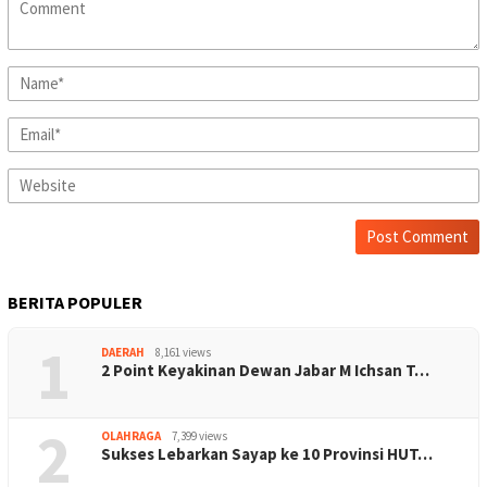
BERITA POPULER
1
DAERAH
8,161 views
2 Point Keyakinan Dewan Jabar M Ichsan T…
2
OLAHRAGA
7,399 views
Sukses Lebarkan Sayap ke 10 Provinsi HUT…