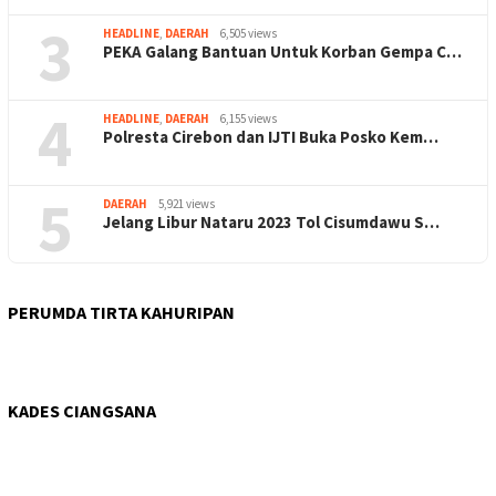
3
HEADLINE
,
DAERAH
6,505 views
PEKA Galang Bantuan Untuk Korban Gempa C…
4
HEADLINE
,
DAERAH
6,155 views
Polresta Cirebon dan IJTI Buka Posko Kem…
5
DAERAH
5,921 views
Jelang Libur Nataru 2023 Tol Cisumdawu S…
PERUMDA TIRTA KAHURIPAN
KADES CIANGSANA