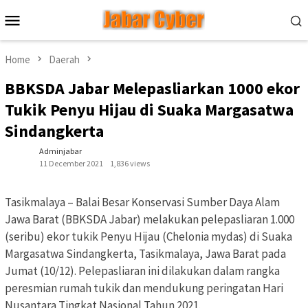
Skip
Mobile
to
Menu
content
Home
Daerah
BBKSDA Jabar Melepasliarkan 1000 ekor
Tukik Penyu Hijau di Suaka Margasatwa
Sindangkerta
Adminjabar
11 December 2021
1,836 views
Tasikmalaya – Balai Besar Konservasi Sumber Daya Alam
Jawa Barat (BBKSDA Jabar) melakukan pelepasliaran 1.000
(seribu) ekor tukik Penyu Hijau (Chelonia mydas) di Suaka
Margasatwa Sindangkerta, Tasikmalaya, Jawa Barat pada
Jumat (10/12). Pelepasliaran ini dilakukan dalam rangka
peresmian rumah tukik dan mendukung peringatan Hari
Nusantara Tingkat Nasional Tahun 2021.