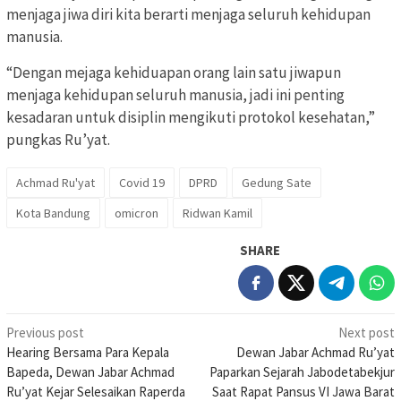
menjaga jiwa diri kita berarti menjaga seluruh kehidupan
manusia.
“Dengan mejaga kehiduapan orang lain satu jiwapun
menjaga kehidupan seluruh manusia, jadi ini penting
kesadaran untuk disiplin mengikuti protokol kesehatan,”
pungkas Ru’yat.
Achmad Ru'yat
Covid 19
DPRD
Gedung Sate
Kota Bandung
omicron
Ridwan Kamil
SHARE
Post
Previous post
Next post
Hearing Bersama Para Kepala
Dewan Jabar Achmad Ru’yat
navigation
Bapeda, Dewan Jabar Achmad
Paparkan Sejarah Jabodetabekjur
Ru’yat Kejar Selesaikan Raperda
Saat Rapat Pansus VI Jawa Barat