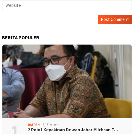
BERITA POPULER
1
DAERAH
8,161 views
2 Point Keyakinan Dewan Jabar M Ichsan T…