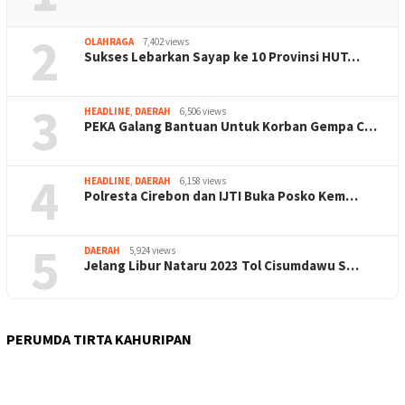
2
OLAHRAGA
7,402 views
Sukses Lebarkan Sayap ke 10 Provinsi HUT…
3
HEADLINE
,
DAERAH
6,506 views
PEKA Galang Bantuan Untuk Korban Gempa C…
4
HEADLINE
,
DAERAH
6,158 views
Polresta Cirebon dan IJTI Buka Posko Kem…
5
DAERAH
5,924 views
Jelang Libur Nataru 2023 Tol Cisumdawu S…
PERUMDA TIRTA KAHURIPAN