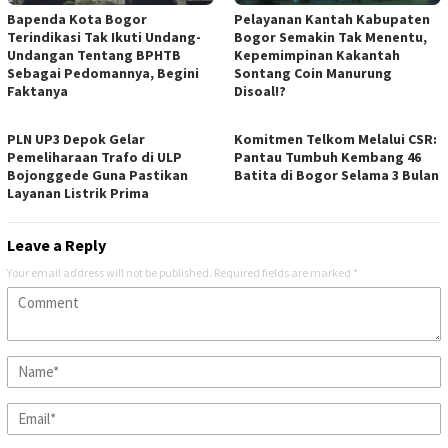
Bapenda Kota Bogor
Pelayanan Kantah Kabupaten
Terindikasi Tak Ikuti Undang-
Bogor Semakin Tak Menentu,
Undangan Tentang BPHTB
Kepemimpinan Kakantah
Sebagai Pedomannya, Begini
Sontang Coin Manurung
Faktanya
Disoal!?
PLN UP3 Depok Gelar
Komitmen Telkom Melalui CSR:
Pemeliharaan Trafo di ULP
Pantau Tumbuh Kembang 46
Bojonggede Guna Pastikan
Batita di Bogor Selama 3 Bulan
Layanan Listrik Prima
Leave a Reply
Your email address will not be published.
Required fields are marked
*