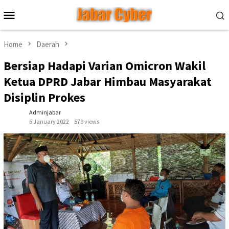
Skip
Mobile
to
Menu
content
Home
Daerah
Bersiap Hadapi Varian Omicron Wakil
Ketua DPRD Jabar Himbau Masyarakat
Disiplin Prokes
Adminjabar
6 January 2022
579 views