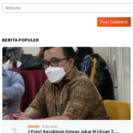
BERITA POPULER
1
DAERAH
8,161 views
2 Point Keyakinan Dewan Jabar M Ichsan T…