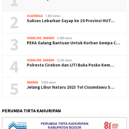
2
OLAHRAGA
7,403 views
Sukses Lebarkan Sayap ke 10 Provinsi HUT…
3
HEADLINE
,
DAERAH
6,509 views
PEKA Galang Bantuan Untuk Korban Gempa C…
4
HEADLINE
,
DAERAH
6,158 views
Polresta Cirebon dan IJTI Buka Posko Kem…
5
DAERAH
5,924 views
Jelang Libur Nataru 2023 Tol Cisumdawu S…
PERUMDA TIRTA KAHURIPAN