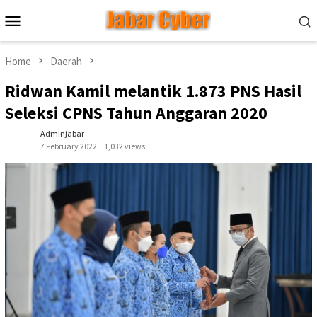
Skip
Mobile
to
Menu
content
Home
Daerah
Ridwan Kamil melantik 1.873 PNS Hasil
Seleksi CPNS Tahun Anggaran 2020
Adminjabar
7 February 2022
1,032 views