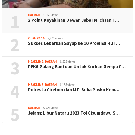
1
DAERAH
8,161 views
2 Point Keyakinan Dewan Jabar M Ichsan T…
2
OLAHRAGA
7,401 views
Sukses Lebarkan Sayap ke 10 Provinsi HUT…
3
HEADLINE
,
DAERAH
6,505 views
PEKA Galang Bantuan Untuk Korban Gempa C…
4
HEADLINE
,
DAERAH
6,155 views
Polresta Cirebon dan IJTI Buka Posko Kem…
5
DAERAH
5,923 views
Jelang Libur Nataru 2023 Tol Cisumdawu S…