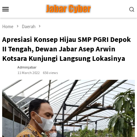
Skip
Mobile
to
Menu
content
Home
Daerah
Apresiasi Konsep Hijau SMP PGRI Depok
II Tengah, Dewan Jabar Asep Arwin
Kotsara Kunjungi Langsung Lokasinya
Adminjabar
11 March 2022
656 views