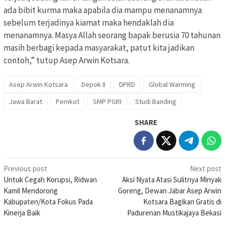
ada bibit kurma maka apabila dia mampu menanamnya
sebelum terjadinya kiamat maka hendaklah dia
menanamnya. Masya Allah seorang bapak berusia 70 tahunan
masih berbagi kepada masyarakat, patut kita jadikan
contoh,” tutup Asep Arwin Kotsara.
Asep Arwin Kotsara
Depok II
DPRD
Global Warming
Jawa Barat
Pemkot
SMP PGRI
Studi Banding
SHARE
Post
Previous post
Next post
Untuk Cegah Korupsi, Ridwan
Aksi Nyata Atasi Sulitnya Minyak
navigation
Kamil Mendorong
Goreng, Dewan Jabar Asep Arwin
Kabupaten/Kota Fokus Pada
Kotsara Bagikan Gratis di
Kinerja Baik
Padurenan Mustikajaya Bekasi