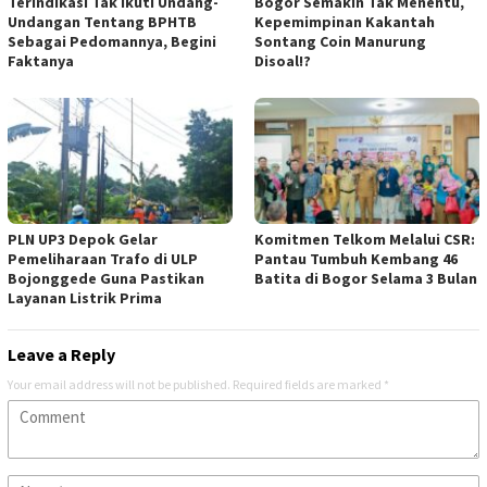
Terindikasi Tak Ikuti Undang-
Bogor Semakin Tak Menentu,
Undangan Tentang BPHTB
Kepemimpinan Kakantah
Sebagai Pedomannya, Begini
Sontang Coin Manurung
Faktanya
Disoal!?
PLN UP3 Depok Gelar
Komitmen Telkom Melalui CSR:
Pemeliharaan Trafo di ULP
Pantau Tumbuh Kembang 46
Bojonggede Guna Pastikan
Batita di Bogor Selama 3 Bulan
Layanan Listrik Prima
Leave a Reply
Your email address will not be published.
Required fields are marked
*