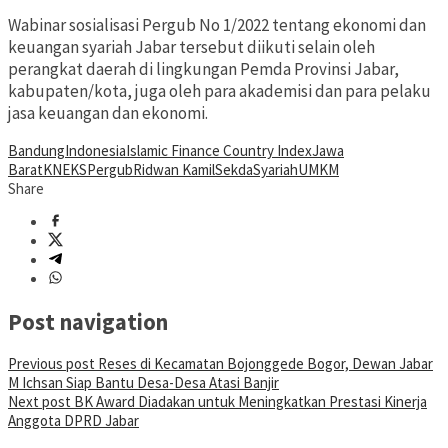
Wabinar sosialisasi Pergub No 1/2022 tentang ekonomi dan
keuangan syariah Jabar tersebut diikuti selain oleh
perangkat daerah di lingkungan Pemda Provinsi Jabar,
kabupaten/kota, juga oleh para akademisi dan para pelaku
jasa keuangan dan ekonomi.
Bandung
Indonesia
Islamic Finance Country Index
Jawa
Barat
KNEKS
Pergub
Ridwan Kamil
Sekda
Syariah
UMKM
Share
Post navigation
Previous post
Reses di Kecamatan Bojonggede Bogor, Dewan Jabar
M Ichsan Siap Bantu Desa-Desa Atasi Banjir
Next post
BK Award Diadakan untuk Meningkatkan Prestasi Kinerja
Anggota DPRD Jabar