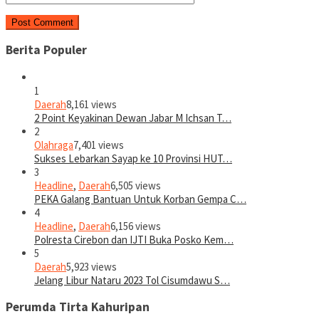
Berita Populer
1
Daerah
8,161 views
2 Point Keyakinan Dewan Jabar M Ichsan T…
2
Olahraga
7,401 views
Sukses Lebarkan Sayap ke 10 Provinsi HUT…
3
Headline
,
Daerah
6,505 views
PEKA Galang Bantuan Untuk Korban Gempa C…
4
Headline
,
Daerah
6,156 views
Polresta Cirebon dan IJTI Buka Posko Kem…
5
Daerah
5,923 views
Jelang Libur Nataru 2023 Tol Cisumdawu S…
Perumda Tirta Kahuripan