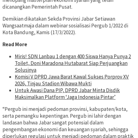
menopang masterplan ekonomi syariah yang telah
dicanangkan Pemerintah Pusat.
Demikian dikatakan Sekda Provinsi Jabar Setiawan
Wangsaatmaja dalam webinar sosialisasi Pergub 1/2022 di
Kota Bandung, Kamis (17/3/2022).
Read More
Miris! SDN Lanbau 1 dengan 400 Siswa Hanya Punya 2
Toilet, Doni Maradona Hutabarat Siap Perjuangkan
Solusinya
Komisi V DPRD Jawa Barat Kawal Sukses Porprov XV
2026, Tinjau Stadion Wibawa Mukti
Untuk Awasi Dana PIP, DPRD Jabar Minta Disdik
Maksimalkan Platform ‘Jaga Indonesia Pintar’
“Pergub ini menjadi pedoman provinsi, kabupaten/kota,
serta pemangku kepentingan. Pergub ini lahir dengan
landasan bahwa Jabar sangat potensial dalam
pengembangan ekonomi dan keuangan syariah, sehingga
diperlukan regulasi untuk menjadi pedoman dalam praktik