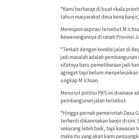
“Kami berharap di buat skala prior
tahun masyarakat desa kena banjir,
Merespon aspirasi tersebut M Ich
kewenangannya di ranah Provinsi J
“Terkait dengan kondisi jalan di de
jadi masalah adalah pembangunan i
sifatnya baru pemeliharaan jadi h
agregat tapi belum menyelesaikan m
ungkap M Ichsan.
Menurut politisi PKS ini drainase
pembangunan jalan tersebut.
“Hingga pernah pemerintah Desa 
terhenti dikarenakan banjir di sini.
sekarang lebih baik, tapi kawasan t
maka itu yang akan kami perjuangka