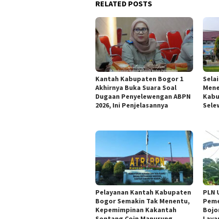
RELATED POSTS
Kantah Kabupaten Bogor 1
Sela
Akhirnya Buka Suara Soal
Mene
Dugaan Penyelewengan ABPN
Kabu
2026, Ini Penjelasannya
Sele
Pelayanan Kantah Kabupaten
PLN 
Bogor Semakin Tak Menentu,
Peme
Kepemimpinan Kakantah
Bojo
Sontang Coin Manurung
Laya