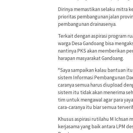
Dirinya memastikan selaku mitra k
prioritas pembangunan jalan provi
pembangunan drainasenya.
Terkait dengan aspirasi program r
warga Desa Gandoang bisa mengakse
nantinya PKS akan memberikan pe
harapan masyarakat Gandoang.
“Saya sampaikan kalau bantuan itu
sistem Informasi Pembangunan Daerah
caranya semua harus diupload denga
sistem itu tidak akan menerima seh
tim untuk mengawal agar para yaya
cara-caranya itu biar semua terverif
Khusus aspirasi rutilahu M Ichsan
kerjasama yang baik antara LPM 