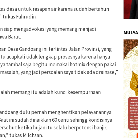
itas desa untuk resapan air karena sudah bertahun
” tukas Fahrudin.
san siap mengadvokasi yang memang menjadi
MULYA
awa Barat.
pan Desa Gandoang ini terlintas Jalan Provinsi, yang
tu acapkali tidak lengkap prosesnya karena hanya
anya tambal saja begitu memakai hotmix dengan pakai
asalah, yang jadi persoalan saya tidak ada drainase,”
 adalah memang itu adalah kunci kesempurnaan
Gandoang dulu pernah menghentikan pelayanannya
 Saat ini sudah dinaikkan 60 centi sehingg kondisinya
ersebut ketika hujan itu selalu berpotensi banjir,
n,” tukas M Ichsan.