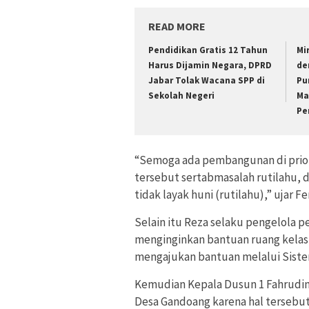
READ MORE
Pendidikan Gratis 12 Tahun
Mi
Harus Dijamin Negara, DPRD
de
Jabar Tolak Wacana SPP di
Pu
Sekolah Negeri
Ma
Pe
“Semoga ada pembangunan di priori
tersebut sertabmasalah rutilahu,
tidak layak huni (rutilahu),” ujar Fer
Selain itu Reza selaku pengelola p
menginginkan bantuan ruang kelas
mengajukan bantuan melalui Siste
Kemudian Kepala Dusun 1 Fahrudin 
Desa Gandoang karena hal tersebut