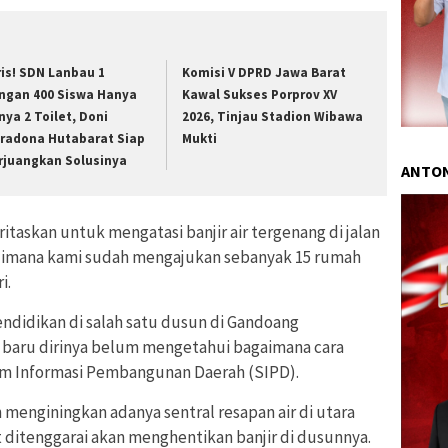
ris! SDN Lanbau 1
Komisi V DPRD Jawa Barat
ngan 400 Siswa Hanya
Kawal Sukses Porprov XV
nya 2 Toilet, Doni
2026, Tinjau Stadion Wibawa
radona Hutabarat Siap
Mukti
rjuangkan Solusinya
ANTON
taskan untuk mengatasi banjir air tergenang di jalan
 dimana kami sudah mengajukan sebanyak 15 rumah
i.
endidikan di salah satu dusun di Gandoang
 baru dirinya belum mengetahui bagaimana cara
m Informasi Pembangunan Daerah (SIPD).
menginingkan adanya sentral resapan air di utara
 ditenggarai akan menghentikan banjir di dusunnya.