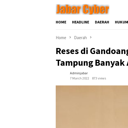
Skip
to
content
HOME
HEADLINE
DAERAH
HUKUM
Home
Daerah
Reses di Gandoan
Tampung Banyak A
Adminjabar
7 March 2022
873 views