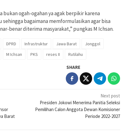
ya bukan ogah-ogahan ya agak berpikir karena
u sehingga bagaimana memformulasikan agar bisa
ar-benar diterima masyarakat,” pungkas M Ichsan.
DPRD
Infrastruktur
Jawa Barat
Jonggol
M Ichsan
PKS
reses II
Rutilahu
SHARE
Next post
Presiden Jokowi Menerima Panitia Seleksi
nsor
Pemilihan Calon Anggota Dewan Komisioner
wa Barat
Periode 2022-2027