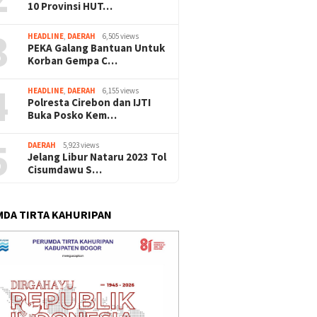
10 Provinsi HUT…
3
HEADLINE
,
DAERAH
6,505 views
PEKA Galang Bantuan Untuk
Korban Gempa C…
4
HEADLINE
,
DAERAH
6,155 views
Polresta Cirebon dan IJTI
Buka Posko Kem…
5
DAERAH
5,923 views
Jelang Libur Nataru 2023 Tol
Cisumdawu S…
DA TIRTA KAHURIPAN