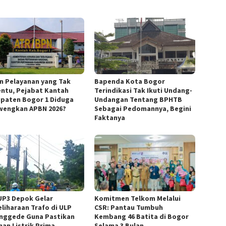
in Pelayanan yang Tak
Bapenda Kota Bogor
ntu, Pejabat Kantah
Terindikasi Tak Ikuti Undang-
paten Bogor 1 Diduga
Undangan Tentang BPHTB
wengkan APBN 2026?
Sebagai Pedomannya, Begini
Faktanya
UP3 Depok Gelar
Komitmen Telkom Melalui
liharaan Trafo di ULP
CSR: Pantau Tumbuh
nggede Guna Pastikan
Kembang 46 Batita di Bogor
nan Listrik Prima
Selama 3 Bulan