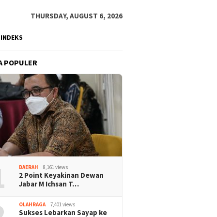
THURSDAY, AUGUST 6, 2026
INDEKS
A POPULER
1
DAERAH
8,161 views
2 Point Keyakinan Dewan
Jabar M Ichsan T…
2
OLAHRAGA
7,401 views
Sukses Lebarkan Sayap ke