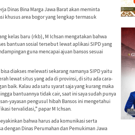
erja Dinas Bina Marga Jawa Barat akan meminta
nsi khusus area bogor yang lengkap termasuk
uang kelas baru (rkb), M Ichsan mengatakan bahwa
s bantuan sosial tersebut lewat aplikasi SIPD yang
ndampingan guna mencapai ajuan bansos sesuai
 bisa diakses melewati sekarang namanya SIPD yaitu
 lewat situs yang ada di provinsi, di situ ada cara-
n baik. Kalau ada satu syarat saja yang kurang maka
ingga bantuannya tidak cair, saat ini saya sudah punya
san-yayasan pengusul hibah Bansos ini mengetahui
ikasi tervalidasi,” papar M Ichsan.
 meyakinkan bahwa harus ada komunikasi serta
desa dengan Dinas Perumahan dan Pemukiman Jawa