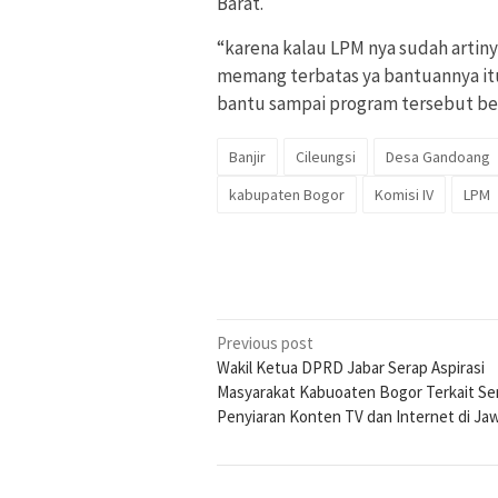
Barat.
“karena kalau LPM nya sudah artin
memang terbatas ya bantuannya it
bantu sampai program tersebut ben
Banjir
Cileungsi
Desa Gandoang
kabupaten Bogor
Komisi IV
LPM
Post
Previous post
Wakil Ketua DPRD Jabar Serap Aspirasi
navigation
Masyarakat Kabuoaten Bogor Terkait Se
Penyiaran Konten TV dan Internet di Ja