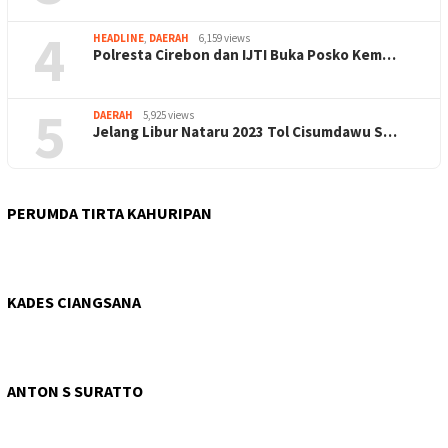
4
HEADLINE
,
DAERAH
6,159 views
Polresta Cirebon dan IJTI Buka Posko Kem…
5
DAERAH
5,925 views
Jelang Libur Nataru 2023 Tol Cisumdawu S…
PERUMDA TIRTA KAHURIPAN
KADES CIANGSANA
ANTON S SURATTO