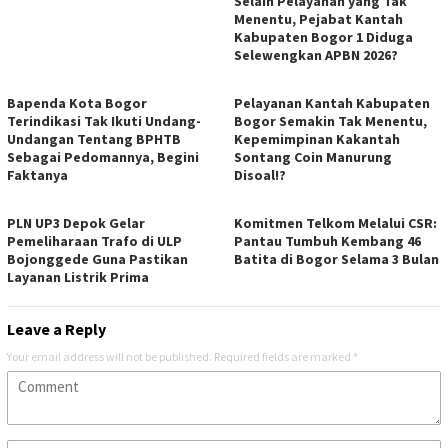
Selain Pelayanan yang Tak
Menentu, Pejabat Kantah
Kabupaten Bogor 1 Diduga
Selewengkan APBN 2026?
Bapenda Kota Bogor
Pelayanan Kantah Kabupaten
Terindikasi Tak Ikuti Undang-
Bogor Semakin Tak Menentu,
Undangan Tentang BPHTB
Kepemimpinan Kakantah
Sebagai Pedomannya, Begini
Sontang Coin Manurung
Faktanya
Disoal!?
PLN UP3 Depok Gelar
Komitmen Telkom Melalui CSR:
Pemeliharaan Trafo di ULP
Pantau Tumbuh Kembang 46
Bojonggede Guna Pastikan
Batita di Bogor Selama 3 Bulan
Layanan Listrik Prima
Leave a Reply
Your email address will not be published.
Required fields are marked
*