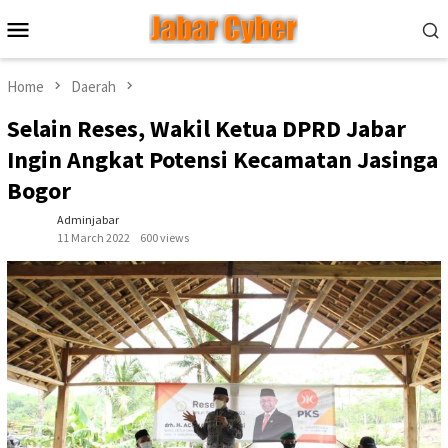
Skip
Mobile
to
Menu
content
Home
Daerah
Selain Reses, Wakil Ketua DPRD Jabar
Ingin Angkat Potensi Kecamatan Jasinga
Bogor
Adminjabar
11 March 2022
600 views