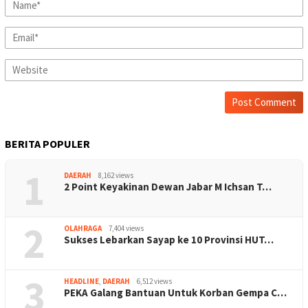
BERITA POPULER
1
DAERAH
8,162 views
2 Point Keyakinan Dewan Jabar M Ichsan T…
2
OLAHRAGA
7,404 views
Sukses Lebarkan Sayap ke 10 Provinsi HUT…
3
HEADLINE
,
DAERAH
6,512 views
PEKA Galang Bantuan Untuk Korban Gempa C…