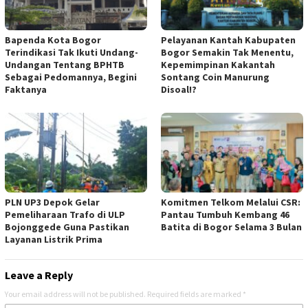
Bapenda Kota Bogor
Pelayanan Kantah Kabupaten
Terindikasi Tak Ikuti Undang-
Bogor Semakin Tak Menentu,
Undangan Tentang BPHTB
Kepemimpinan Kakantah
Sebagai Pedomannya, Begini
Sontang Coin Manurung
Faktanya
Disoal!?
PLN UP3 Depok Gelar
Komitmen Telkom Melalui CSR:
Pemeliharaan Trafo di ULP
Pantau Tumbuh Kembang 46
Bojonggede Guna Pastikan
Batita di Bogor Selama 3 Bulan
Layanan Listrik Prima
Leave a Reply
Your email address will not be published.
Required fields are marked
*