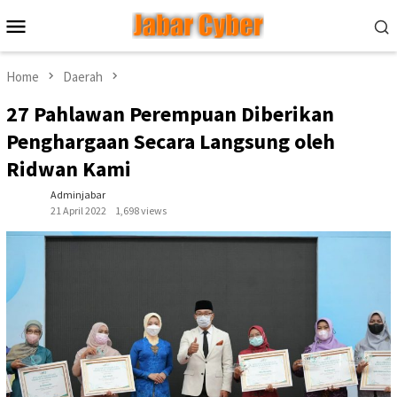
Skip
Mobile
to
Menu
content
Home
Daerah
27 Pahlawan Perempuan Diberikan
Penghargaan Secara Langsung oleh
Ridwan Kami
Adminjabar
21 April 2022
1,698 views