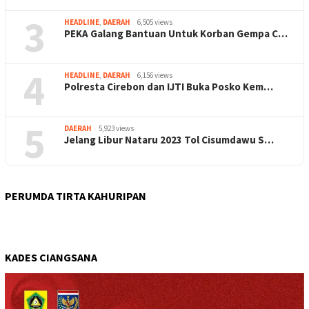
3
HEADLINE
,
DAERAH
6,505 views
PEKA Galang Bantuan Untuk Korban Gempa C…
4
HEADLINE
,
DAERAH
6,156 views
Polresta Cirebon dan IJTI Buka Posko Kem…
5
DAERAH
5,923 views
Jelang Libur Nataru 2023 Tol Cisumdawu S…
PERUMDA TIRTA KAHURIPAN
KADES CIANGSANA