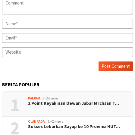
BERITA POPULER
1
DAERAH
8,161 views
2 Point Keyakinan Dewan Jabar M Ichsan T…
2
OLAHRAGA
7,401 views
Sukses Lebarkan Sayap ke 10 Provinsi HUT…