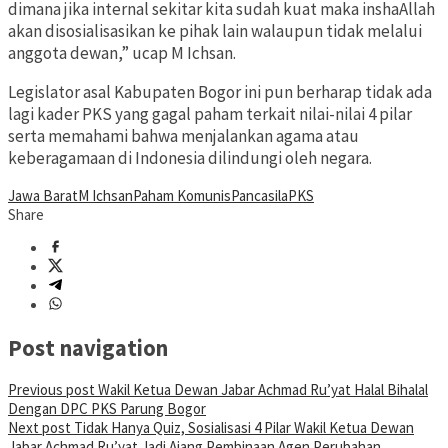
dimana jika internal sekitar kita sudah kuat maka inshaAllah
akan disosialisasikan ke pihak lain walaupun tidak melalui
anggota dewan,” ucap M Ichsan.
Legislator asal Kabupaten Bogor ini pun berharap tidak ada
lagi kader PKS yang gagal paham terkait nilai-nilai 4 pilar
serta memahami bahwa menjalankan agama atau
keberagamaan di Indonesia dilindungi oleh negara.
Jawa Barat
M Ichsan
Paham Komunis
Pancasila
PKS
Share
Post navigation
Previous post
Wakil Ketua Dewan Jabar Achmad Ru’yat Halal Bihalal
Dengan DPC PKS Parung Bogor
Next post
Tidak Hanya Quiz, Sosialisasi 4 Pilar Wakil Ketua Dewan
Jabar Achmad Ru’yat Jadi Ajang Pembinaan Agen Perubahan