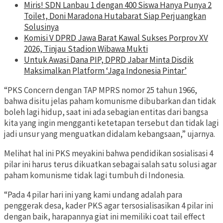
Miris! SDN Lanbau 1 dengan 400 Siswa Hanya Punya 2
Toilet, Doni Maradona Hutabarat Siap Perjuangkan
Solusinya
Komisi V DPRD Jawa Barat Kawal Sukses Porprov XV
2026, Tinjau Stadion Wibawa Mukti
Untuk Awasi Dana PIP, DPRD Jabar Minta Disdik
Maksimalkan Platform ‘Jaga Indonesia Pintar’
“PKS Concern dengan TAP MPRS nomor 25 tahun 1966,
bahwa disitu jelas paham komunisme dibubarkan dan tidak
boleh lagi hidup, saat ini ada sebagian entitas dari bangsa
kita yang ingin mengganti ketetapan tersebut dan tidak lagi
jadi unsur yang menguatkan didalam kebangsaan,” ujarnya.
Melihat hal ini PKS meyakini bahwa pendidikan sosialisasi 4
pilar ini harus terus dikuatkan sebagai salah satu solusi agar
paham komunisme tidak lagi tumbuh di Indonesia.
“Pada 4 pilar hari ini yang kami undang adalah para
penggerak desa, kader PKS agar tersosialisasikan 4 pilar ini
dengan baik, harapannya giat ini memiliki coat tail effect