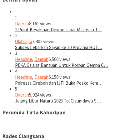
1
Daerah
8,161 views
2 Point Keyakinan Dewan Jabar M Ichsan T…
2
Olahraga
7,402 views
Sukses Lebarkan Sayap ke 10 Provinsi HUT…
3
Headline
,
Daerah
6,506 views
PEKA Galang Bantuan Untuk Korban Gempa C…
4
Headline
,
Daerah
6,158 views
Polresta Cirebon dan IJTI Buka Posko Kem…
5
Daerah
5,924 views
Jelang Libur Nataru 2023 Tol Cisumdawu S…
Perumda Tirta Kahuripan
Kades Ciangsana