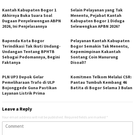
Kantah Kabupaten Bogor 1
Selain Pelayanan yang Tak
Akhirnya Buka Suara Soal
Menentu, Pejabat Kantah
Dugaan Penyelewengan ABPN
Kabupaten Bogor 1 Diduga
2026, Ini Penjelasannya
Selewengkan APBN 2026?
Bapenda Kota Bogor
Pelayanan Kantah Kabupaten
Terindikasi Tak Ikuti Undang-
Bogor Semakin Tak Menentu,
Undangan Tentang BPHTB
Kepemimpinan Kakantah
Sebagai Pedomannya, Begini
Sontang Coin Manurung
Faktanya
Disoal!?
PLN UP3 Depok Gelar
Komitmen Telkom Melalui CSR:
Pemeliharaan Trafo di ULP
Pantau Tumbuh Kembang 46
Bojonggede Guna Pastikan
Batita di Bogor Selama 3 Bulan
Layanan Listrik Prima
Leave a Reply
Your email address will not be published.
Required fields are marked
*