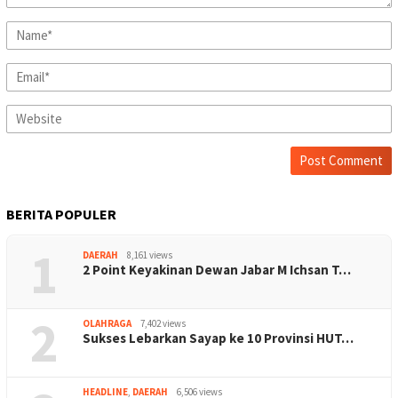
BERITA POPULER
1
DAERAH
8,161 views
2 Point Keyakinan Dewan Jabar M Ichsan T…
2
OLAHRAGA
7,402 views
Sukses Lebarkan Sayap ke 10 Provinsi HUT…
HEADLINE
,
DAERAH
6,506 views