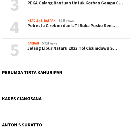
3
PEKA Galang Bantuan Untuk Korban Gempa C…
4
HEADLINE
,
DAERAH
6,158 views
Polresta Cirebon dan IJTI Buka Posko Kem…
5
DAERAH
5,924 views
Jelang Libur Nataru 2023 Tol Cisumdawu S…
PERUMDA TIRTA KAHURIPAN
KADES CIANGSANA
ANTON S SURATTO