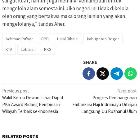
sangat kuat, namun juga memiliki kemampuan untuk
mengelola alam semesta ini. Jika negeri ini tidak dikelola
oleh orang yang bertakwa maka orang lainlah yang akan
mengelolanya,” tandas Aher.
Achmad Ru'yat
DPD
Halal Bihalal
kabupaten Bogor
KTA
Lebaran
PKS
SHARE
Post
Previous post
Next post
Wakil Ketua Dewan Jabar Dapat
Progres Pembangunan
navigation
PKS Award Bidang Pembinaan
Embarkasi Haji Indramayu Ditinjau
Wilayah Terbaik se-Indonesia
Langsung Uu Ruzhanul Ulum
RELATED POSTS