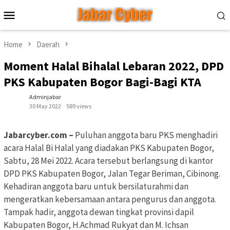
Skip
Mobile
to
Menu
content
Home
Daerah
Moment Halal Bihalal Lebaran 2022, DPD
PKS Kabupaten Bogor Bagi-Bagi KTA
Adminjabar
30 May 2022
589 views
Jabarcyber.com –
Puluhan anggota baru PKS menghadiri
acara Halal Bi Halal yang diadakan PKS Kabupaten Bogor,
Sabtu, 28 Mei 2022. Acara tersebut berlangsung di kantor
DPD PKS Kabupaten Bogor, Jalan Tegar Beriman, Cibinong.
Kehadiran anggota baru untuk bersilaturahmi dan
mengeratkan kebersamaan antara pengurus dan anggota.
Tampak hadir, anggota dewan tingkat provinsi dapil
Kabupaten Bogor, H.Achmad Rukyat dan M. Ichsan