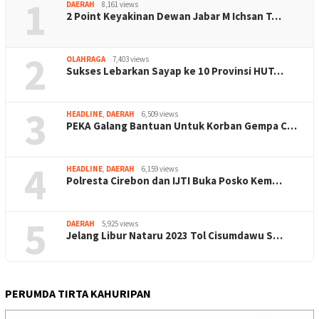
1
DAERAH
8,161 views
2 Point Keyakinan Dewan Jabar M Ichsan T…
2
OLAHRAGA
7,403 views
Sukses Lebarkan Sayap ke 10 Provinsi HUT…
3
HEADLINE
,
DAERAH
6,509 views
PEKA Galang Bantuan Untuk Korban Gempa C…
4
HEADLINE
,
DAERAH
6,159 views
Polresta Cirebon dan IJTI Buka Posko Kem…
5
DAERAH
5,925 views
Jelang Libur Nataru 2023 Tol Cisumdawu S…
PERUMDA TIRTA KAHURIPAN