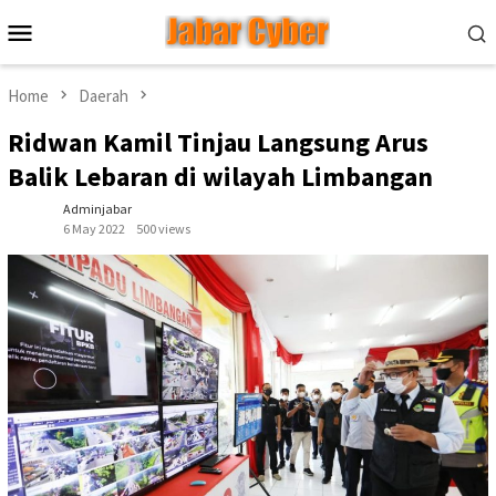
Skip
Mobile
to
Menu
content
Home
Daerah
Ridwan Kamil Tinjau Langsung Arus
Balik Lebaran di wilayah Limbangan
Adminjabar
6 May 2022
500 views