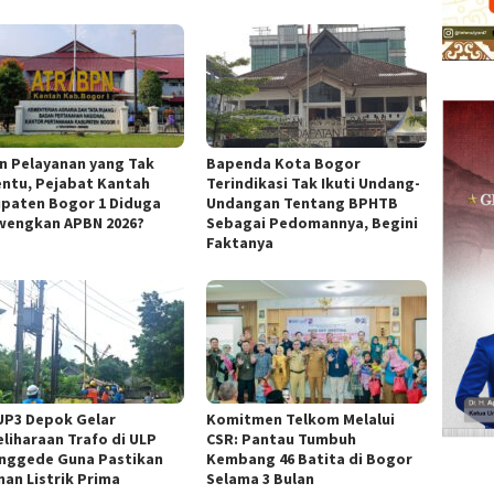
in Pelayanan yang Tak
Bapenda Kota Bogor
ntu, Pejabat Kantah
Terindikasi Tak Ikuti Undang-
paten Bogor 1 Diduga
Undangan Tentang BPHTB
wengkan APBN 2026?
Sebagai Pedomannya, Begini
Faktanya
UP3 Depok Gelar
Komitmen Telkom Melalui
liharaan Trafo di ULP
CSR: Pantau Tumbuh
nggede Guna Pastikan
Kembang 46 Batita di Bogor
nan Listrik Prima
Selama 3 Bulan