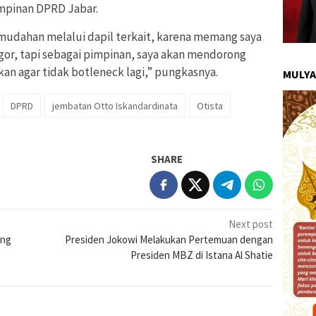
impinan DPRD Jabar.
udahan melalui dapil terkait, karena memang saya
or, tapi sebagai pimpinan, saya akan mendorong
kan agar tidak botleneck lagi,” pungkasnya.
MULYA
DPRD
jembatan Otto Iskandardinata
Otista
SHARE
Next post
ung
Presiden Jokowi Melakukan Pertemuan dengan
Presiden MBZ di Istana Al Shatie