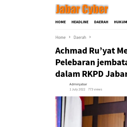
Skip
to
content
HOME
HEADLINE
DAERAH
HUKUM
Home
Daerah
Achmad Ru’yat M
Pelebaran jembat
dalam RKPD Jaba
Adminjabar
1 July 2022
773 views