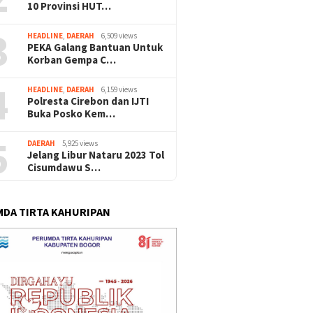
10 Provinsi HUT…
3
HEADLINE
,
DAERAH
6,509 views
PEKA Galang Bantuan Untuk
Korban Gempa C…
4
HEADLINE
,
DAERAH
6,159 views
Polresta Cirebon dan IJTI
Buka Posko Kem…
5
DAERAH
5,925 views
Jelang Libur Nataru 2023 Tol
Cisumdawu S…
DA TIRTA KAHURIPAN