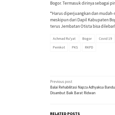
Bogor. Termasuk dirinya sebagai p
“Harus diperjuangkan dan mudah-m
meskipun dari Dapil Kabupaten Bog
terus Jembatan Otista bisa dilebar
Achmad Ru'yat
Bogor
Covid 19
Pemkot
PKS
RKPD
Post
Previous post
Balai Rehabilitasi Napza Adhyaksa Band
navigation
Disambut Baik Barat Ridwan
RELATED POSTS