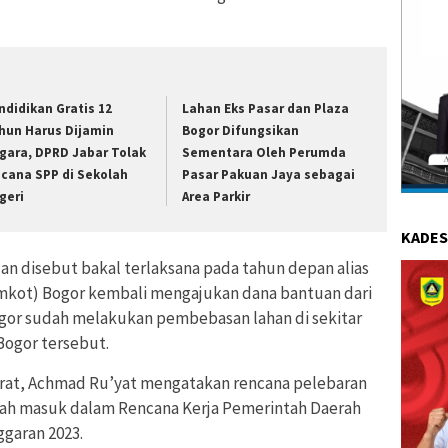
ndidikan Gratis 12
Lahan Eks Pasar dan Plaza
hun Harus Dijamin
Bogor Difungsikan
gara, DPRD Jabar Tolak
Sementara Oleh Perumda
cana SPP di Sekolah
Pasar Pakuan Jaya sebagai
geri
Area Parkir
KADES
n disebut bakal terlaksana pada tahun depan alias
emkot) Bogor kembali mengajukan dana bantuan dari
or sudah melakukan pembebasan lahan di sekitar
 Bogor tersebut.
arat, Achmad Ru’yat mengatakan rencana pelebaran
dah masuk dalam Rencana Kerja Pemerintah Daerah
garan 2023.