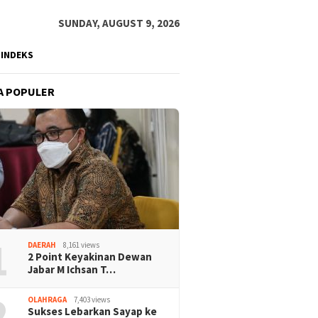
SUNDAY, AUGUST 9, 2026
INDEKS
A POPULER
1
DAERAH
8,161 views
2 Point Keyakinan Dewan
Jabar M Ichsan T…
2
OLAHRAGA
7,403 views
Sukses Lebarkan Sayap ke