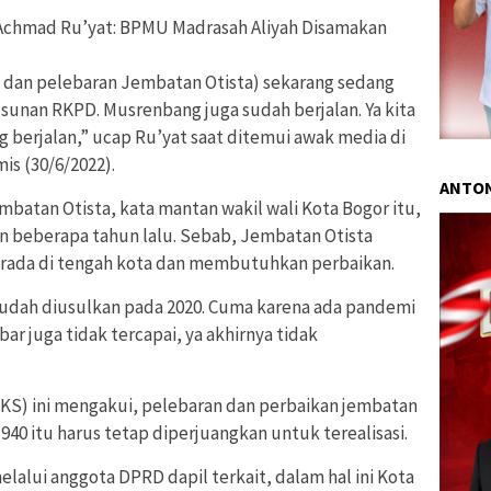
 Achmad Ru’yat: BPMU Madrasah Aliyah Disamakan
n dan pelebaran Jembatan Otista) sekarang sedang
unan RKPD. Musrenbang juga sudah berjalan. Ya kita
ng berjalan,” ucap Ru’yat saat ditemui awak media di
is (30/6/2022).
ANTON
batan Otista, kata mantan wakil wali Kota Bogor itu,
n beberapa tahun lalu. Sebab, Jembatan Otista
erada di tengah kota dan membutuhkan perbaikan.
sudah diusulkan pada 2020. Cuma karena ada pandemi
ar juga tidak tercapai, ya akhirnya tidak
 (PKS) ini mengakui, pelebaran dan perbaikan jembatan
940 itu harus tetap diperjuangkan untuk terealisasi.
melalui anggota DPRD dapil terkait, dalam hal ini Kota