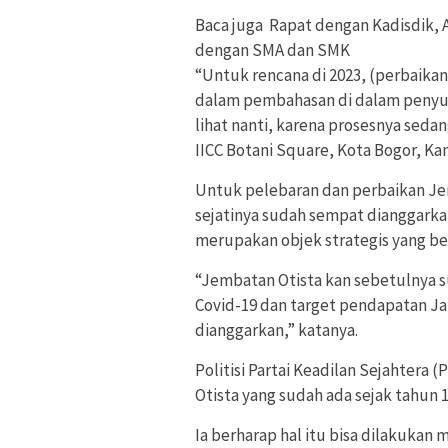
Baca juga
Rapat dengan Kadisdik,
dengan SMA dan SMK
“Untuk rencana di 2023, (perbaika
dalam pembahasan di dalam penyus
lihat nanti, karena prosesnya seda
IICC Botani Square, Kota Bogor, Kam
Untuk pelebaran dan perbaikan Jem
sejatinya sudah sempat dianggarka
merupakan objek strategis yang b
“Jembatan Otista kan sebetulnya 
Covid-19 dan target pendapatan Jab
dianggarkan,” katanya.
Politisi Partai Keadilan Sejahtera
Otista yang sudah ada sejak tahun 1
Ia berharap hal itu bisa dilakukan 