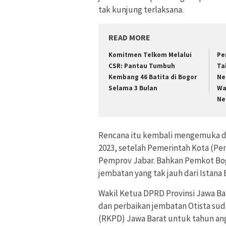
tak kunjung terlaksana.
READ MORE
Komitmen Telkom Melalui
Pe
CSR: Pantau Tumbuh
Ta
Kembang 46 Batita di Bogor
Ne
Selama 3 Bulan
Wa
Ne
Rencana itu kembali mengemuka da
2023, setelah Pemerintah Kota (P
Pemprov Jabar. Bahkan Pemkot Bog
jembatan yang tak jauh dari Istana
Wakil Ketua DPRD Provinsi Jawa B
dan perbaikan jembatan Otista su
(RKPD) Jawa Barat untuk tahun ang