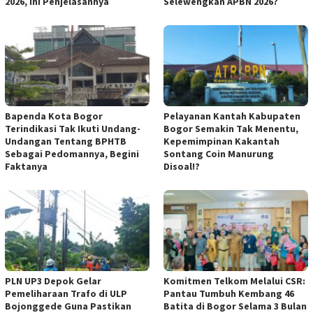
2026, Ini Penjelasannya
Selewengkan APBN 2026?
Bapenda Kota Bogor
Pelayanan Kantah Kabupaten
Terindikasi Tak Ikuti Undang-
Bogor Semakin Tak Menentu,
Undangan Tentang BPHTB
Kepemimpinan Kakantah
Sebagai Pedomannya, Begini
Sontang Coin Manurung
Faktanya
Disoal!?
PLN UP3 Depok Gelar
Komitmen Telkom Melalui CSR:
Pemeliharaan Trafo di ULP
Pantau Tumbuh Kembang 46
Bojonggede Guna Pastikan
Batita di Bogor Selama 3 Bulan