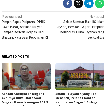
Post
Previous post
Next post
Pimpin Rapat Paripurna DPRD
Selain Sambut Baik RS Islam
navigation
Jawa Barat, Achmad Ru’yat
Aysha, Pemkab Bogor Harapkan
Sempat Berikan Ucapan Hari
Kolaborasi Guna Layanan Yang
Bhayangkara Bagi Kepolisian RI
Berkualitas
RELATED POSTS
Kantah Kabupaten Bogor 1
Selain Pelayanan yang Tak
Akhirnya Buka Suara Soal
Menentu, Pejabat Kantah
Dugaan Penyelewengan ABPN
Kabupaten Bogor 1 Diduga