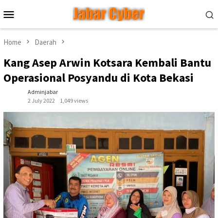
Skip
Mobile
to
Menu
content
Home
Daerah
Kang Asep Arwin Kotsara Kembali Bantu
Operasional Posyandu di Kota Bekasi
Adminjabar
2 July 2022
1,049 views