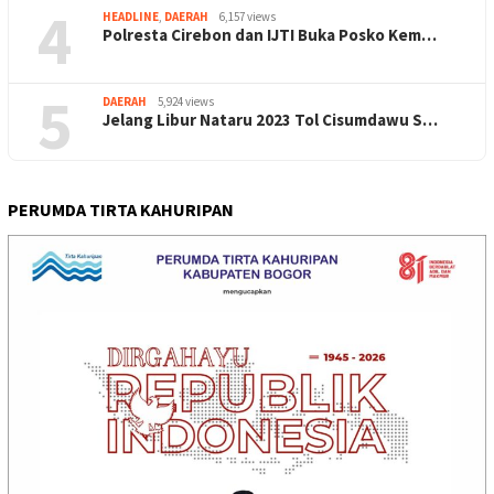
4
HEADLINE
,
DAERAH
6,157 views
Polresta Cirebon dan IJTI Buka Posko Kem…
5
DAERAH
5,924 views
Jelang Libur Nataru 2023 Tol Cisumdawu S…
PERUMDA TIRTA KAHURIPAN