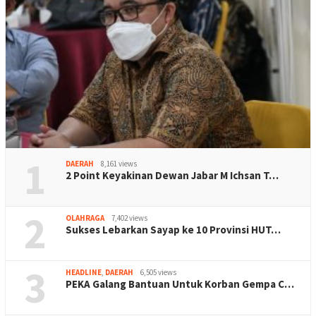
1
DAERAH
8,161 views
2 Point Keyakinan Dewan Jabar M Ichsan T…
2
OLAHRAGA
7,402 views
Sukses Lebarkan Sayap ke 10 Provinsi HUT…
3
HEADLINE
,
DAERAH
6,505 views
PEKA Galang Bantuan Untuk Korban Gempa C…