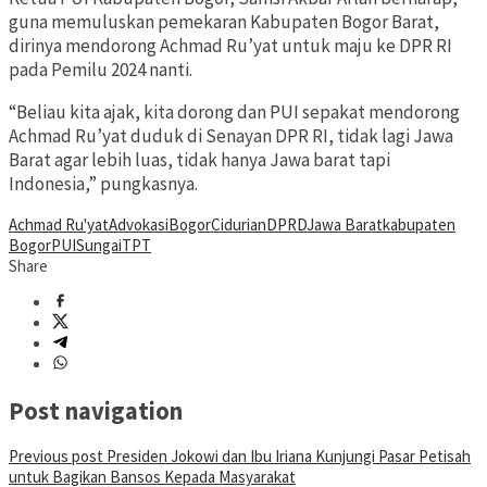
guna memuluskan pemekaran Kabupaten Bogor Barat,
dirinya mendorong Achmad Ru’yat untuk maju ke DPR RI
pada Pemilu 2024 nanti.
“Beliau kita ajak, kita dorong dan PUI sepakat mendorong
Achmad Ru’yat duduk di Senayan DPR RI, tidak lagi Jawa
Barat agar lebih luas, tidak hanya Jawa barat tapi
Indonesia,” pungkasnya.
Achmad Ru'yat
Advokasi
Bogor
Cidurian
DPRD
Jawa Barat
kabupaten
Bogor
PUI
Sungai
TPT
Share
Post navigation
Previous post
Presiden Jokowi dan Ibu Iriana Kunjungi Pasar Petisah
untuk Bagikan Bansos Kepada Masyarakat