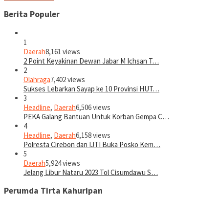
Berita Populer
1
Daerah
8,161 views
2 Point Keyakinan Dewan Jabar M Ichsan T…
2
Olahraga
7,402 views
Sukses Lebarkan Sayap ke 10 Provinsi HUT…
3
Headline
,
Daerah
6,506 views
PEKA Galang Bantuan Untuk Korban Gempa C…
4
Headline
,
Daerah
6,158 views
Polresta Cirebon dan IJTI Buka Posko Kem…
5
Daerah
5,924 views
Jelang Libur Nataru 2023 Tol Cisumdawu S…
Perumda Tirta Kahuripan