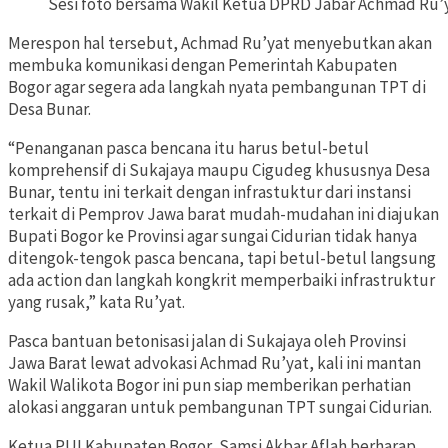
Sesi foto bersama Wakil Ketua DPRD Jabar Achmad Ru’y
Merespon hal tersebut, Achmad Ru’yat menyebutkan akan
membuka komunikasi dengan Pemerintah Kabupaten
Bogor agar segera ada langkah nyata pembangunan TPT di
Desa Bunar.
“Penanganan pasca bencana itu harus betul-betul
komprehensif di Sukajaya maupu Cigudeg khususnya Desa
Bunar, tentu ini terkait dengan infrastuktur dari instansi
terkait di Pemprov Jawa barat mudah-mudahan ini diajukan
Bupati Bogor ke Provinsi agar sungai Cidurian tidak hanya
ditengok-tengok pasca bencana, tapi betul-betul langsung
ada action dan langkah kongkrit memperbaiki infrastruktur
yang rusak,” kata Ru’yat.
Pasca bantuan betonisasi jalan di Sukajaya oleh Provinsi
Jawa Barat lewat advokasi Achmad Ru’yat, kali ini mantan
Wakil Walikota Bogor ini pun siap memberikan perhatian
alokasi anggaran untuk pembangunan TPT sungai Cidurian.
Ketua PUI Kabupaten Bogor, Samsi Akbar Aflah berharap,