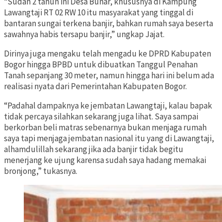
“Sudah 2 tahun ini Desa Bunar, khususnya di Kampung
Lawangtaji RT 02 RW 10 itu masyarakat yang tinggal di
bantaran sungai terkena banjir, bahkan rumah saya beserta
sawahnya habis tersapu banjir,” ungkap Jajat.
Dirinya juga mengaku telah mengadu ke DPRD Kabupaten
Bogor hingga BPBD untuk dibuatkan Tanggul Penahan
Tanah sepanjang 30 meter, namun hingga hari ini belum ada
realisasi nyata dari Pemerintahan Kabupaten Bogor.
“Padahal dampaknya ke jembatan Lawangtaji, kalau bapak
tidak percaya silahkan sekarang juga lihat. Saya sampai
berkorban beli matras sebenarnya bukan menjaga rumah
saya tapi menjaga jembatan nasional itu yang di Lawangtaji,
alhamdulillah sekarang jika ada banjir tidak begitu
menerjang ke ujung karensa sudah saya hadang memakai
bronjong,” tukasnya.